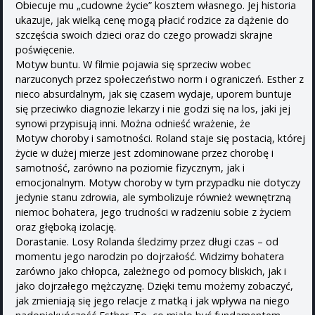
Obiecuje mu „cudowne życie” kosztem własnego. Jej historia
ukazuje, jak wielką cenę mogą płacić rodzice za dążenie do
szczęścia swoich dzieci oraz do czego prowadzi skrajne
poświęcenie.
Motyw buntu. W filmie pojawia się sprzeciw wobec
narzuconych przez społeczeństwo norm i ograniczeń. Esther z
nieco absurdalnym, jak się czasem wydaje, uporem buntuje
się przeciwko diagnozie lekarzy i nie godzi się na los, jaki jej
synowi przypisują inni. Można odnieść wrażenie, że
Motyw choroby i samotności. Roland staje się postacią, której
życie w dużej mierze jest zdominowane przez chorobę i
samotność, zarówno na poziomie fizycznym, jak i
emocjonalnym. Motyw choroby w tym przypadku nie dotyczy
jedynie stanu zdrowia, ale symbolizuje również wewnętrzną
niemoc bohatera, jego trudności w radzeniu sobie z życiem
oraz głęboką izolację.
Dorastanie. Losy Rolanda śledzimy przez długi czas – od
momentu jego narodzin po dojrzałość. Widzimy bohatera
zarówno jako chłopca, zależnego od pomocy bliskich, jak i
jako dojrzałego mężczyznę. Dzięki temu możemy zobaczyć,
jak zmieniają się jego relacje z matką i jak wpływa na niego