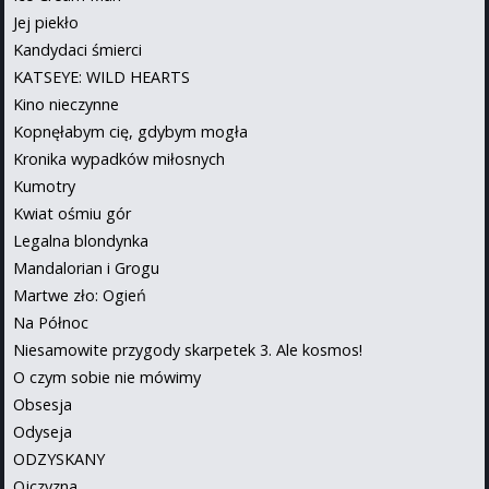
Jej piekło
Kandydaci śmierci
KATSEYE: WILD HEARTS
Kino nieczynne
Kopnęłabym cię, gdybym mogła
Kronika wypadków miłosnych
Kumotry
Kwiat ośmiu gór
Legalna blondynka
Mandalorian i Grogu
Martwe zło: Ogień
Na Północ
Niesamowite przygody skarpetek 3. Ale kosmos!
O czym sobie nie mówimy
Obsesja
Odyseja
ODZYSKANY
Ojczyzna