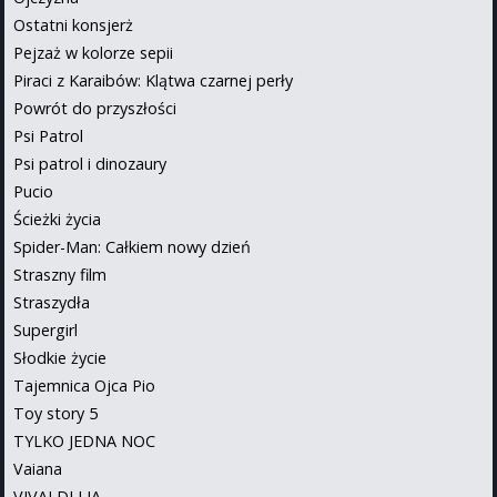
Ostatni konsjerż
Pejzaż w kolorze sepii
Piraci z Karaibów: Klątwa czarnej perły
Powrót do przyszłości
Psi Patrol
Psi patrol i dinozaury
Pucio
Ścieżki życia
Spider-Man: Całkiem nowy dzień
Straszny film
Straszydła
Supergirl
Słodkie życie
Tajemnica Ojca Pio
Toy story 5
TYLKO JEDNA NOC
Vaiana
VIVALDI I JA