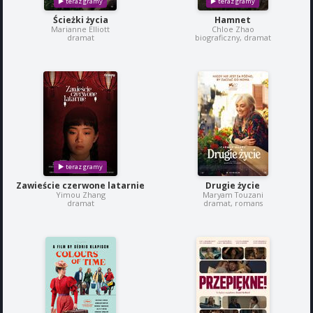
Ścieżki życia
Hamnet
Marianne Elliott
Chloe Zhao
dramat
biograficzny, dramat
Zawieście czerwone latarnie
Drugie życie
Yimou Zhang
Maryam Touzani
dramat
dramat, romans