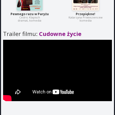
Pewnego razu w Paryżu
Przepiękne!
Cedric Klapisch
Katarzyna Priwieziencew
dramat, komedia
komedia
Trailer filmu:
Cudowne życie