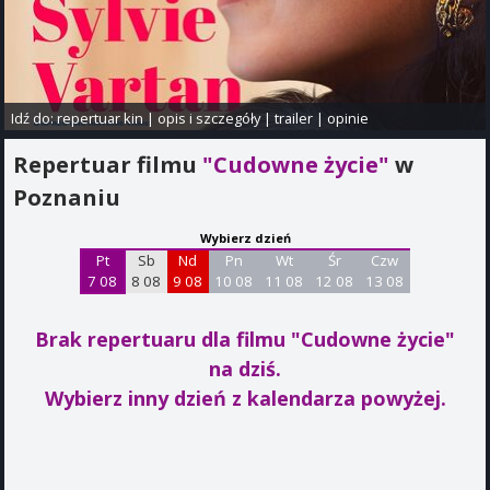
Idź do:
repertuar kin
|
opis i szczegóły
|
trailer
|
opinie
Repertuar filmu
"Cudowne życie"
w
Poznaniu
Wybierz dzień
Pt
Sb
Nd
Pn
Wt
Śr
Czw
7 08
8 08
9 08
10 08
11 08
12 08
13 08
Brak repertuaru dla filmu "Cudowne życie"
na dziś.
Wybierz inny dzień z kalendarza powyżej.