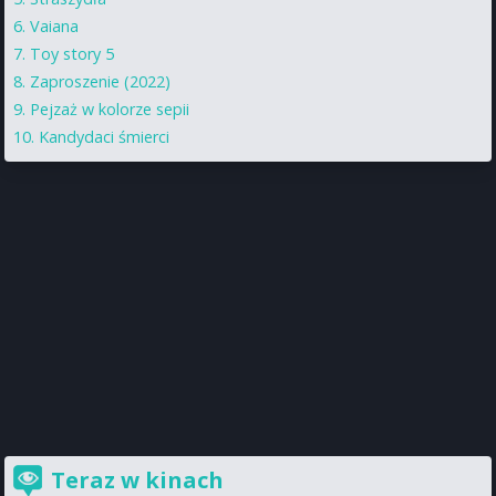
Vaiana
Toy story 5
Zaproszenie (2022)
Pejzaż w kolorze sepii
Kandydaci śmierci
Teraz w kinach