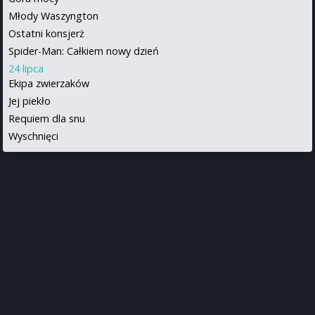
Młody Waszyngton
Ostatni konsjerż
Spider-Man: Całkiem nowy dzień
24 lipca
Ekipa zwierzaków
Jej piekło
Requiem dla snu
Wyschnięci