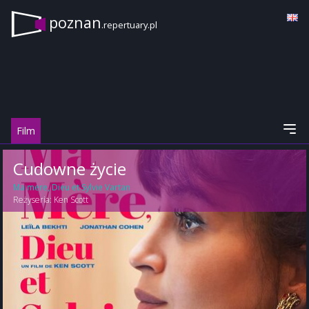
poznan
.repertuary.pl
Film
Cudowne życie
Ma mere, Dieu et Sylvie Vartan
Reżyseria:
Ken Scott