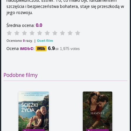
nadopiekuńczość Esther. To, co miało być fundamentem
szczęścia i bezpieczeństwa bohatera, staje się przeszkodą w
jego rozwoju.
0.0
Średnia ocena:
Oceniono
razy. |
Oceń film
0
Ocena
:
6.9
IMDb©
1,975 votes
/10
Podobne filmy