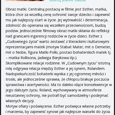
Obraz matki. Centralną postacią w filmie jest Esther, matka,
która chce za wszelką cenę ochronić swoje dziecko i zapewnić
mu jak najlepszy start w życie. Jej wytrwałość i determinacja,
zdolność do opierania się wszelkim przeciwnościom, budzą
podziw. Jednocześnie filmowy obraz matki skłania do refleksji
nad granicami ingerencji rodziców w życie dzieci. Esther z
„Cudownego życia” warto zestawić z literackimi i kulturowymi
reprezentacjami matek (motyw Stabat Mater, mit o Demeter,
mit o Niobe, figura Matki-Polki, postaci bohaterskich matek tj.
– matka Rollisona, Jadwiga Barykowa itp.).
Skomplikowane relacje rodzinne. W „Cudownym życiu” istotną
rolę odgrywa relacja między Esther a jej synem, Rolandem.
Nadopiekuńczość bohaterki wynika z jej ogromnej miłości i
troski, ale jednocześnie sprawia, że chłopcu brakuje poczucia
sprawstwa i asertywności. Ma to daleko idące konsekwencje w
jego dalszym życiu. Roland, wychowywany w atmosferze
nieustannej ochrony, nie potrafi być samodzielny i podejmać
własnych decyzji.
Motyw ofiary i poświęcenia. Esther poświęca własne potrzeby
i marzenia, by zapewnić synowi jak najlepsze warunki do życia.