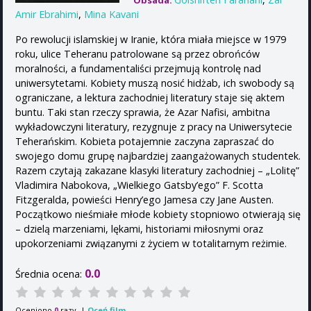
Obsada:
Amir Ebrahimi
,
Mina Kavani
Po rewolucji islamskiej w Iranie, która miała miejsce w 1979
roku, ulice Teheranu patrolowane są przez obrońców
moralności, a fundamentaliści przejmują kontrolę nad
uniwersytetami. Kobiety muszą nosić hidżab, ich swobody są
ograniczane, a lektura zachodniej literatury staje się aktem
buntu. Taki stan rzeczy sprawia, że Azar Nafisi, ambitna
wykładowczyni literatury, rezygnuje z pracy na Uniwersytecie
Teherańskim. Kobieta potajemnie zaczyna zapraszać do
swojego domu grupę najbardziej zaangażowanych studentek.
Razem czytają zakazane klasyki literatury zachodniej – „Lolitę”
Vladimira Nabokova, „Wielkiego Gatsby’ego” F. Scotta
Fitzgeralda, powieści Henry’ego Jamesa czy Jane Austen.
Początkowo nieśmiałe młode kobiety stopniowo otwierają się
– dzielą marzeniami, lękami, historiami miłosnymi oraz
upokorzeniami związanymi z życiem w totalitarnym reżimie.
0.0
Średnia ocena:
Oceniono
razy. |
Oceń film
0