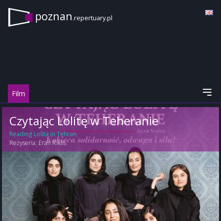
poznan
.repertuary.pl
Film
Czytając Lolitę w Teheranie
Reading Lolita in Tehran
Reżyseria:
Eran Riklis