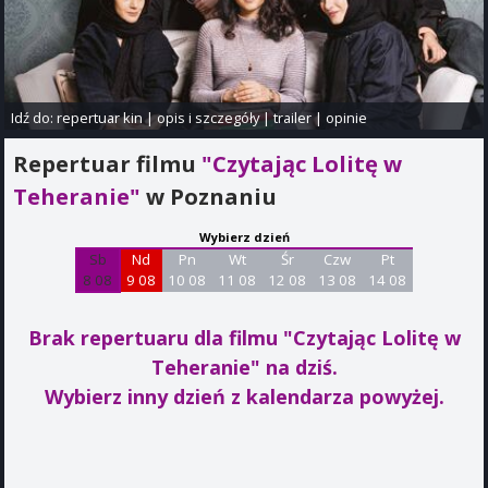
Idź do:
repertuar kin
|
opis i szczegóły
|
trailer
|
opinie
Repertuar filmu
"Czytając Lolitę w
Teheranie"
w Poznaniu
Wybierz dzień
Sb
Nd
Pn
Wt
Śr
Czw
Pt
8 08
9 08
10 08
11 08
12 08
13 08
14 08
Brak repertuaru dla filmu "Czytając Lolitę w
Teheranie"
na dziś.
Wybierz inny dzień z kalendarza powyżej.