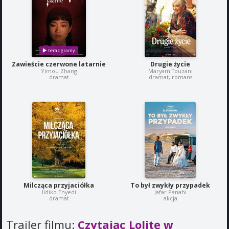
Zawieście czerwone latarnie
Drugie życie
Yimou Zhang
Maryam Touzani
dramat
dramat, romans
Milcząca przyjaciółka
To był zwykły przypadek
Ildiko Enyedi
Jafar Panahi
dramat
akcja
Trailer filmu:
Czytając Lolitę w