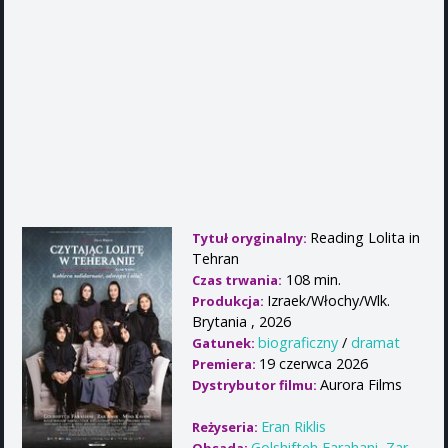
Reading Lolita in
Tytuł oryginalny:
Tehran
108 min.
Czas trwania:
Izraek/Włochy/Wlk.
Produkcja:
Brytania , 2026
biograficzny
/
dramat
Gatunek:
19 czerwca 2026
Premiera:
Aurora Films
Dystrybutor filmu:
Eran Riklis
Reżyseria:
Golshifteh Farahani
,
Zar