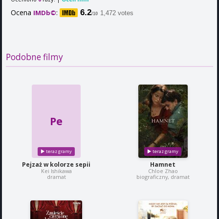
Ocena
:
6.2
IMDb©
1,472 votes
/10
Podobne filmy
Pe
Pejzaż w kolorze sepii
Hamnet
Kei Ishikawa
Chloe Zhao
dramat
biograficzny, dramat