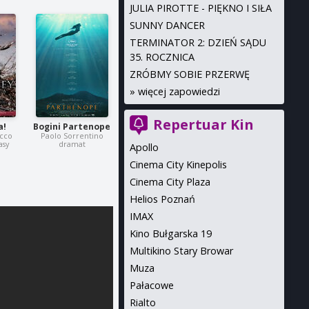
JULIA PIROTTE - PIĘKNO I SIŁA
SUNNY DANCER
TERMINATOR 2: DZIEŃ SĄDU
35. ROCZNICA
ZRÓBMY SOBIE PRZERWĘ
»
więcej zapowiedzi
Repertuar Kin
a!
Bogini Partenope
ucco
Paolo Sorrentino
asy
dramat
Apollo
Cinema City Kinepolis
Cinema City Plaza
Helios Poznań
IMAX
Kino Bułgarska 19
Multikino Stary Browar
Muza
Pałacowe
Rialto