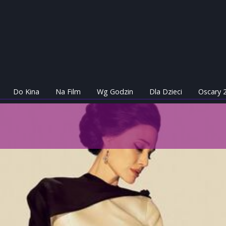
Do Kina
Na Film
Wg Godzin
Dla Dzieci
Oscary 