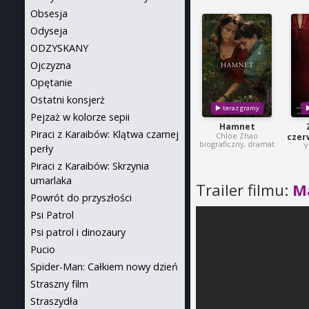
Obsesja
Odyseja
ODZYSKANY
Ojczyzna
Opętanie
Ostatni konsjerż
Pejzaż w kolorze sepii
Hamnet
Piraci z Karaibów: Klątwa czarnej
Chloe Zhao
czer
biograficzny, dramat
Y
perły
Piraci z Karaibów: Skrzynia
umarlaka
Trailer filmu:
Ma
Powrót do przyszłości
Psi Patrol
Psi patrol i dinozaury
Pucio
Spider-Man: Całkiem nowy dzień
Straszny film
Straszydła