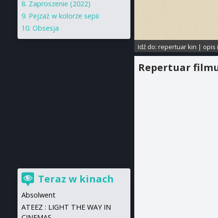
Zaproszenie (2022)
Pejzaż w kolorze sepii
Obsesja
Idź do:
repertuar kin
|
opis 
Repertuar film
Teraz w kinach
Absolwent
ATEEZ : LIGHT THE WAY IN
CINEMAS