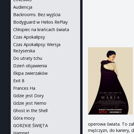
Audiencja
Backrooms. Bez wyjścia
Bodyguard w Helios RePlay
Chłopiec na krańcach świata
Czas Apokalipsy
Czas Apokalipsy: Wersja
Reżyserska
Do utraty tchu
Dzień objawienia
Ekipa zwierzaków
Exit 8
Frances Ha
Gdzie jest Dory
Gdzie jest Nemo
Ghost in the Shell
Góra mocy
operowa świata. To zah
GORZKIE ŚWIĘTA
mężczyzn, do kariery,
Hamnet