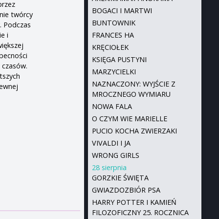
przez
BOGACI I MARTWI
inie twórcy
BUNTOWNIK
y. Podczas
e i
FRANCES HA
większej
KRĘCIOŁEK
obecności
KSIĘGA PUSTYNI
h czasów.
MARZYCIELKI
atszych
NAZNACZONY: WYJŚCIE Z
pewnej
MROCZNEGO WYMIARU
NOWA FALA
O CZYM WIE MARIELLE
PUCIO KOCHA ZWIERZAKI
VIVALDI I JA
WRONG GIRLS
28 sierpnia
GORZKIE ŚWIĘTA
GWIAZDOZBIÓR PSA
HARRY POTTER I KAMIEŃ
FILOZOFICZNY 25. ROCZNICA