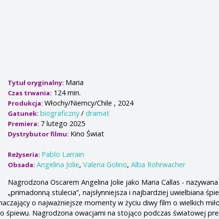
Maria
Tytuł oryginalny:
124 min.
Czas trwania:
Włochy/Niemcy/Chile , 2024
Produkcja:
biograficzny
/
dramat
Gatunek:
7 lutego 2025
Premiera:
Kino Świat
Dystrybutor filmu:
Pablo Larrain
Reżyseria:
Angelina Jolie
,
Valeria Golino
,
Alba Rohrwacher
Obsada:
Nagrodzona Oscarem Angelina Jolie jako Maria Callas - nazywana
„primadonną stulecia”, najsłynniejsza i najbardziej uwielbiana śp
aczający o najważniejsze momenty w życiu diwy film o wielkich miło
 do śpiewu. Nagrodzona owacjami na stojąco podczas światowej pre