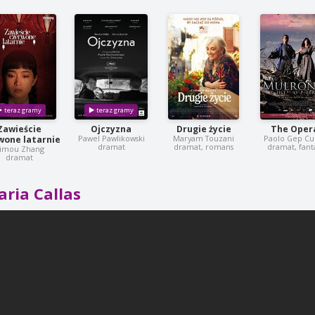
Zawieście
Ojczyzna
Drugie życie
The Oper
Pawel Pawlikowski
Maryam Touzani
Paolo Gep C
wone latarnie
dramat
dramat, romans
dramat, fant
imou Zhang
dramat
ria Callas