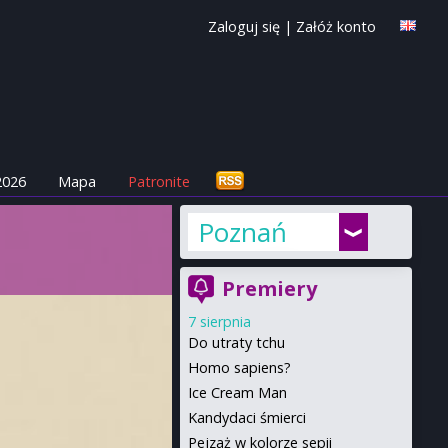
Zaloguj się
|
Załóż konto
2026
Mapa
Patronite
Poznań
Premiery
7 sierpnia
Do utraty tchu
Homo sapiens?
Ice Cream Man
Kandydaci śmierci
Pejzaż w kolorze sepii