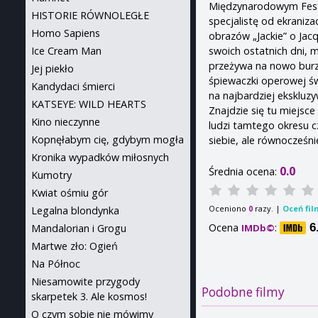
Międzynarodowym Festi
HISTORIE RÓWNOLEGŁE
specjalistę od ekraniza
Homo Sapiens
obrazów „Jackie” o Jac
swoich ostatnich dni, m
Ice Cream Man
przeżywa na nowo burzl
Jej piekło
śpiewaczki operowej ś
Kandydaci śmierci
na najbardziej ekskluz
KATSEYE: WILD HEARTS
Znajdzie się tu miejsc
Kino nieczynne
ludzi tamtego okresu c
Kopnęłabym cię, gdybym mogła
siebie, ale równocześni
Kronika wypadków miłosnych
0.0
Średnia ocena:
Kumotry
Kwiat ośmiu gór
Oceniono
razy. |
Oceń fil
0
Legalna blondynka
Ocena
:
6
IMDb©
Mandalorian i Grogu
Martwe zło: Ogień
Na Północ
Niesamowite przygody
Podobne filmy
skarpetek 3. Ale kosmos!
O czym sobie nie mówimy