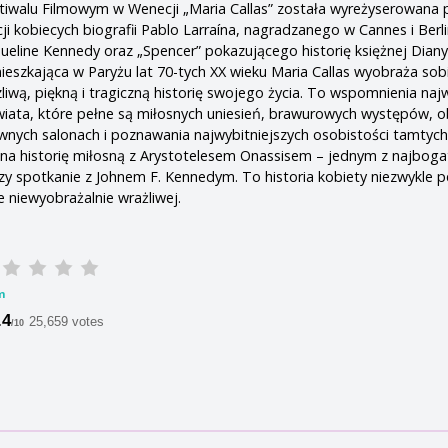
walu Filmowym w Wenecji „Maria Callas” została wyreżyserowana 
cji kobiecych biografii Pablo Larraína, nagradzanego w Cannes i Berl
queline Kennedy oraz „Spencer” pokazującego historię księżnej Dian
ieszkająca w Paryżu lat 70-tych XX wieku Maria Callas wyobraża sobi
iwą, piękną i tragiczną historię swojego życia. To wspomnienia naj
wiata, które pełne są miłosnych uniesień, brawurowych występów, 
ywnych salonach i poznawania najwybitniejszych osobistości tamtyc
e na historię miłosną z Arystotelesem Onassisem – jednym z najbog
zy spotkanie z Johnem F. Kennedym. To historia kobiety niezwykle 
e niewyobrażalnie wrażliwej.
m
.4
25,659 votes
/10