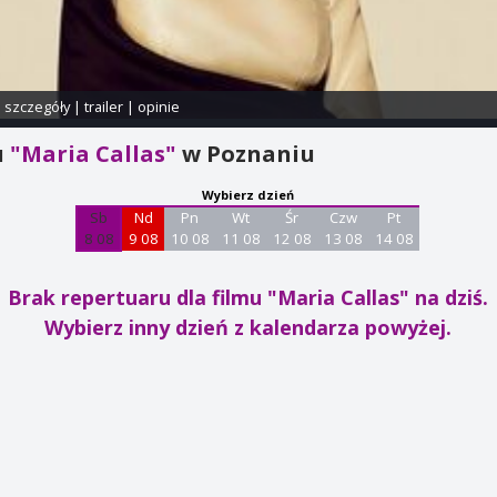
i szczegóły
|
trailer
|
opinie
u
"Maria Callas"
w Poznaniu
Wybierz dzień
Sb
Nd
Pn
Wt
Śr
Czw
Pt
8 08
9 08
10 08
11 08
12 08
13 08
14 08
Brak repertuaru dla filmu "Maria Callas"
na dziś.
Wybierz inny dzień z kalendarza powyżej.