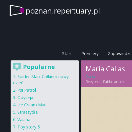
poznan.repertuary.pl
Start
Premiery
Zapowiedzi
Popularne
Maria Callas
Spider-Man: Całkiem nowy
Maria
Reżyseria:
Pablo Larrain
dzień
Psi Patrol
Odyseja
Ice Cream Man
Straszydła
Vaiana
Toy story 5