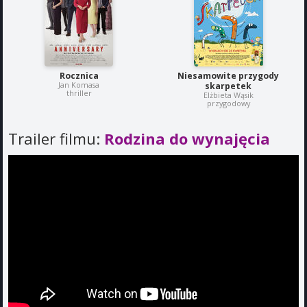
Rocznica
Niesamowite przygody
Jan Komasa
skarpetek
thriller
Elżbieta Wąsik
przygodowy
Trailer filmu:
Rodzina do wynajęcia