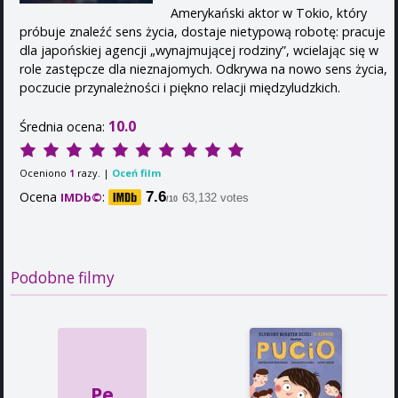
Amerykański aktor w Tokio, który
próbuje znaleźć sens życia, dostaje nietypową robotę: pracuje
dla japońskiej agencji „wynajmującej rodziny”, wcielając się w
role zastępcze dla nieznajomych. Odkrywa na nowo sens życia,
poczucie przynależności i piękno relacji międzyludzkich.
10.0
Średnia ocena:
Oceniono
razy. |
Oceń film
1
Ocena
:
7.6
IMDb©
63,132 votes
/10
Podobne filmy
Pe