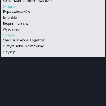
Spider-Man: Całkiem nowy dzień
24 lipca
Ekipa zwierzaków
Jej piekło
Requiem dla snu
Wyschnięci
17 lipca
Charli XCX: Alone Together
O czym sobie nie mówimy
Odyseja