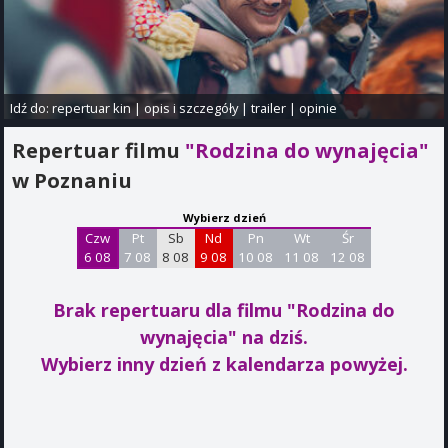
Idź do:
repertuar kin
|
opis i szczegóły
|
trailer
|
opinie
Repertuar filmu
"Rodzina do wynajęcia"
w Poznaniu
Wybierz dzień
Czw
Pt
Sb
Nd
Pn
Wt
Śr
6 08
7 08
8 08
9 08
10 08
11 08
12 08
Brak repertuaru dla filmu "Rodzina do
wynajęcia"
na dziś.
Wybierz inny dzień z kalendarza powyżej.