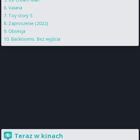
Vaiana
Toy story 5
Zaproszenie (2022)
Obsesja
Backrooms. Bez wyjścia
Teraz w kinach