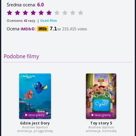
6.0
Średnia ocena:
Oceniono
razy. |
Oceń film
42
Ocena
:
7.1
IMDb©
215,415 votes
/10
Podobne filmy
Gdzie jest Dory
Toy story 5
Andrew Stanton
Andrew Stanton
animacja, przygodowy
animacja, komedia