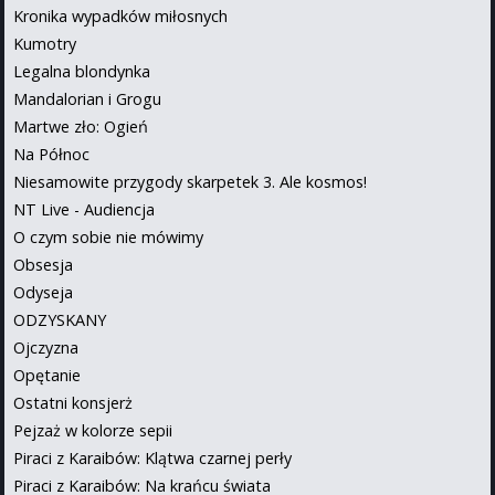
Kronika wypadków miłosnych
Kumotry
Legalna blondynka
Mandalorian i Grogu
Martwe zło: Ogień
Na Północ
Niesamowite przygody skarpetek 3. Ale kosmos!
NT Live - Audiencja
O czym sobie nie mówimy
Obsesja
Odyseja
ODZYSKANY
Ojczyzna
Opętanie
Ostatni konsjerż
Pejzaż w kolorze sepii
Piraci z Karaibów: Klątwa czarnej perły
Piraci z Karaibów: Na krańcu świata