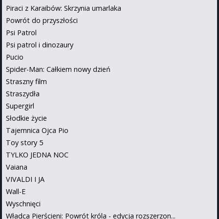
Piraci z Karaibów: Skrzynia umarlaka
Powrót do przyszłości
Psi Patrol
Psi patrol i dinozaury
Pucio
Spider-Man: Całkiem nowy dzień
Straszny film
Straszydła
Supergirl
Słodkie życie
Tajemnica Ojca Pio
Toy story 5
TYLKO JEDNA NOC
Vaiana
VIVALDI I JA
Wall-E
Wyschnięci
Władca Pierścieni: Powrót króla - edycja rozszerzon...