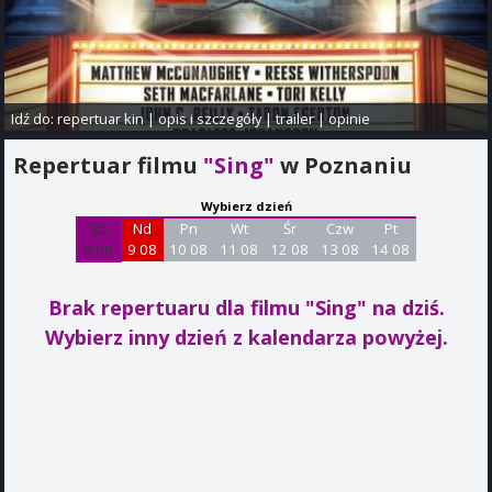
Idź do:
repertuar kin
|
opis i szczegóły
|
trailer
|
opinie
Repertuar filmu
"Sing"
w Poznaniu
Wybierz dzień
Sb
Nd
Pn
Wt
Śr
Czw
Pt
8 08
9 08
10 08
11 08
12 08
13 08
14 08
Brak repertuaru dla filmu "Sing"
na dziś.
Wybierz inny dzień z kalendarza powyżej.