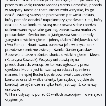
przez misia koalę Bustera Moona (Marcin Dorociński) popada
w tarapaty. Kochając teatr, Buster zrobi wszystko, by go
ocalić. Ostatnią szansą na przetrwanie jest wielki konkurs,
który pomoże odnaleźć najpiękniejszy głos świata. Głos, który
ocali teatr. Do konkursu staną m.in.: pewna siebie i bardzo
utalentowana mysz Mike (Jankes), zapracowana matka 25
prosiaczków – świnka Rosita (Małgorzata Socha), młody
gangster o wielkim głosie – Johnny (Adam Zdrójkowski), Ash
(Ewa Farna) – zbuntowana, punkowa jeżozwierzyca, oraz
prawdziwe sceniczne zwierzę – świnka Gunter (Jarosław
Boberek), a także nieśmiała słonica o wielkim głosie – Meena
(Katarzyna Sawczuk). Wszyscy oni stawią się na
przesłuchaniach, wierząc, że konkurs ogłoszony przez
dyrektora Moona jest ich szansą na sukces i spełnienie
marzeń. Im lepiej Buster będzie poznawał uczestników
konkursu oraz ich wielkie talenty, tym szybciej dojdzie do
konkluzji, że być może nie tylko teatr jest czymś, co należy
uratować.
W filmie usłyszymy ponad 65 wielkich przebojów – w wersjach
oryginalnych.