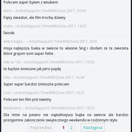
Polecam super byłam z wnukiem
Mimi ---ActiveSupport::TimeWithZone 2017, 10:59
Fajny zwiastun, ale film trochę dziwny
maks ---ActiveSupport::TimeWithZone 2017, 14:27
faioski
eksra bajka . ---ActiveSupport::TimeWithZone 2017, 9:04
moja najlepsza baika w swiecie to wlasnie Sing i dodam ze te zwiezeta
które grajom som super hehe .
wiki sz 10l ---ActiveSupport::TimeWithZone 2017, 10:56
to będzie śmieszne jak jutro pujdę
Nila ---ActiveSupport::TimeWithZone 2017, 16:44
Super super bardzo śmieszne polecam
Lola ---ActiveSupport::TimeWithZone 2017, 18:21
Polecam ten film jest świetny
Madelaine ---ActiveSupport::TimeWithZone 2017, 18:21
Dla mnie na pewno nie najładniejsza bajka na swiecie ale bardzo
prezyjemne zakonczenie swiątecznego weekendu w rodzinnym stylu
Poprzednia
1
2
Następna