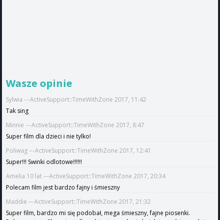
Wasze opinie
Sylwia ---ActiveSupport::TimeWithZone 2017, 11:42
Tak sing
Minnie ---ActiveSupport::TimeWithZone 2017, 8:47
Super film dla dzieci i nie tylko!
Poliwag ---ActiveSupport::TimeWithZone 2017, 12:41
Super!!! Swinki odlotowe!!!!!!
Amelia 10 lat ---ActiveSupport::TimeWithZone 2017, 20:34
Polecam film jest bardzo fajny i śmieszny
Maddie ---ActiveSupport::TimeWithZone 2017, 21:32
Super film, bardzo mi się podobał, mega śmieszny, fajne piosenki.