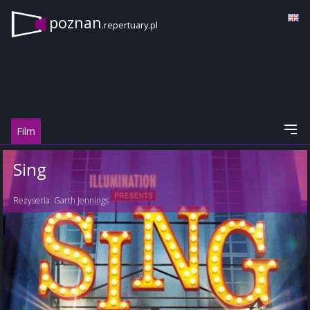
poznan
.repertuary.pl
Film
Sing
Reżyseria:
Garth Jennings