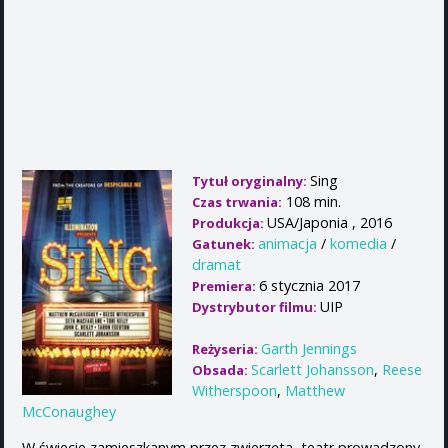
Sing
Tytuł oryginalny:
108 min.
Czas trwania:
USA/Japonia , 2016
Produkcja:
animacja
/
komedia
/
Gatunek:
dramat
6 stycznia 2017
Premiera:
UIP
Dystrybutor filmu:
Garth Jennings
Reżyseria:
Scarlett Johansson
,
Reese
Obsada:
Witherspoon
,
Matthew
McConaughey
W świecie zamieszkanym przez zwierzęta, teatr prowadzony