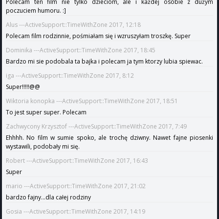
Polecam ten film nie tylko dzieciom, ale i każdej osobie z dużym
poczuciem humoru. :]
Alus ---ActiveSupport::TimeWithZone 2017, 12:18
Polecam film rodzinnie, pośmiałam się i wzruszyłam troszkę. Super
Dominika ---ActiveSupport::TimeWithZone 2017, 18:45
Bardzo mi sie podobala ta bajka i polecam ja tym ktorzy lubia spiewac.
iga ---ActiveSupport::TimeWithZone 2017, 8:12
Super!!!!!@@
Wiktoria konopka ---ActiveSupport::TimeWithZone 2017, 18:51
To jest super super. Polecam
Zachwycony Krzysztof ---ActiveSupport::TimeWithZone 2017, 7:49
Ehhhh. No film w sumie spoko, ale trochę dziwny. Nawet fajne piosenki
wystawili, podobały mi się.
Robert ---ActiveSupport::TimeWithZone 2017, 16:43
Super
mario ---ActiveSupport::TimeWithZone 2017, 21:02
bardzo fajny...dla całej rodziny
Gosia ---ActiveSupport::TimeWithZone 2017, 14:19