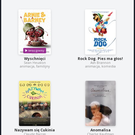
Wyschnięci
Rock Dog. Pies ma głos!
Sean Heuston
Ash Brannon
animacja, familijny
animacja, komedia
Nazywam się Cukinia
Anomalisa
Claude Barras
Charlie Kaufman