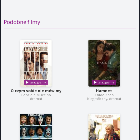
Podobne filmy
O czym sobie nie mówimy
Hamnet
Gabriele Muccino
Chloe Zhao
dramat
biograficzny, dramat