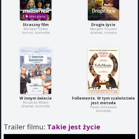
Straszny film
Drugie życie
Michael Tiddes
Maryam Touzani
horror, komedia
dramat, romans
W innym świecie
Follemente. W tym szaleństwie
Riccardo Milani
jest metoda
dramat, komedia
Paolo Genovese
komedia
Trailer filmu:
Takie jest życie