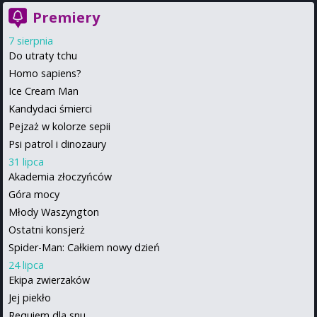
Premiery
7 sierpnia
Do utraty tchu
Homo sapiens?
Ice Cream Man
Kandydaci śmierci
Pejzaż w kolorze sepii
Psi patrol i dinozaury
31 lipca
Akademia złoczyńców
Góra mocy
Młody Waszyngton
Ostatni konsjerż
Spider-Man: Całkiem nowy dzień
24 lipca
Ekipa zwierzaków
Jej piekło
Requiem dla snu