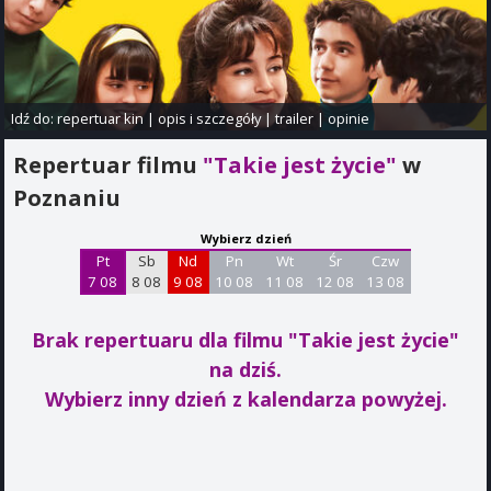
Idź do:
repertuar kin
|
opis i szczegóły
|
trailer
|
opinie
Repertuar filmu
"Takie jest życie"
w
Poznaniu
Wybierz dzień
Pt
Sb
Nd
Pn
Wt
Śr
Czw
7 08
8 08
9 08
10 08
11 08
12 08
13 08
Brak repertuaru dla filmu "Takie jest życie"
na dziś.
Wybierz inny dzień z kalendarza powyżej.