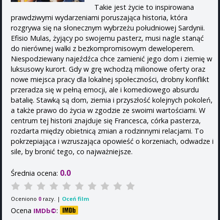
Takie jest życie to inspirowana
prawdziwymi wydarzeniami poruszająca historia, która
rozgrywa się na słonecznym wybrzeżu południowej Sardynii.
Efisio Mulas, żyjący po swojemu pasterz, musi nagle stanąć
do nierównej walki z bezkompromisowym deweloperem.
Niespodziewany najeźdźca chce zamienić jego dom i ziemię w
luksusowy kurort. Gdy w grę wchodzą milionowe oferty oraz
nowe miejsca pracy dla lokalnej społeczności, drobny konflikt
przeradza się w pełną emocji, ale i komediowego absurdu
batalię. Stawką są dom, ziemia i przyszłość kolejnych pokoleń,
a także prawo do życia w zgodzie ze swoimi wartościami. W
centrum tej historii znajduje się Francesca, córka pasterza,
rozdarta między obietnicą zmian a rodzinnymi relacjami. To
pokrzepiająca i wzruszająca opowieść o korzeniach, odwadze i
sile, by bronić tego, co najważniejsze.
0.0
Średnia ocena:
Oceniono
razy. |
Oceń film
0
Ocena
:
IMDb©