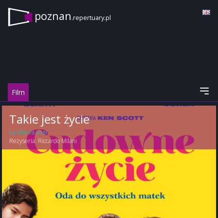
poznan
.repertuary.pl
Film
Takie jest życie
La vita va cosi
Reżyseria:
Riccardo Milani