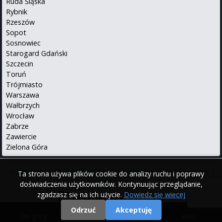
Ruda Śląska
Rybnik
Rzeszów
Sopot
Sosnowiec
Starogard Gdański
Szczecin
Toruń
Trójmiasto
Warszawa
Wałbrzych
Wrocław
Zabrze
Zawiercie
Zielona Góra
O serwisie
•
Polityka prywatności
•
Kontakt
•
iPhone
•
Android
•
Ta strona używa plików cookie do analizy ruchu i poprawy
English
doświadczenia użytkowników. Kontynuując przeglądanie,
zgadzasz się na ich użycie.
Dowiedz się więcej
Odrzuć
Akceptuję
Do góry
|
Filmy
|
Kina
© 2000 - 2026 Repertuary.pl