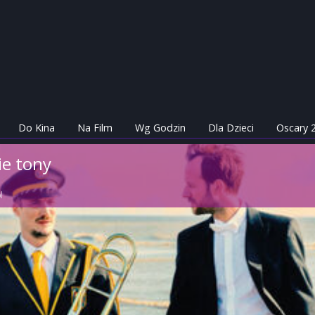
Do Kina
Na Film
Wg Godzin
Dla Dzieci
Oscary 
ie tony
l