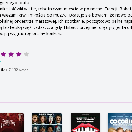
gicznego brata.
ik stołówki w Lille, robotniczym mieście w północnej Francji. Bohat
 więzami krwi i miłością do muzyki. Okazuje się bowiem, że nowo p
lokalnej orkiestrze marszowej. Ich spotkanie, początkowo pełne napi
ą braterską więź, zwłaszcza gdy Thibaut przejmie rolę dyrygenta ork
 jej wygrać regionalny konkurs.
m
.4
7,132 votes
/10