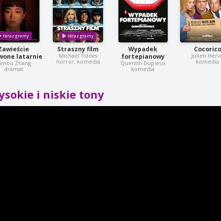
Zawieście
Straszny film
Wypadek
Cocoric
Michael Tiddes
Julien Herv
wone latarnie
fortepianowy
horror, komedia
komedia
imou Zhang
Quentin Dupieux
dramat
komedia
sokie i niskie tony