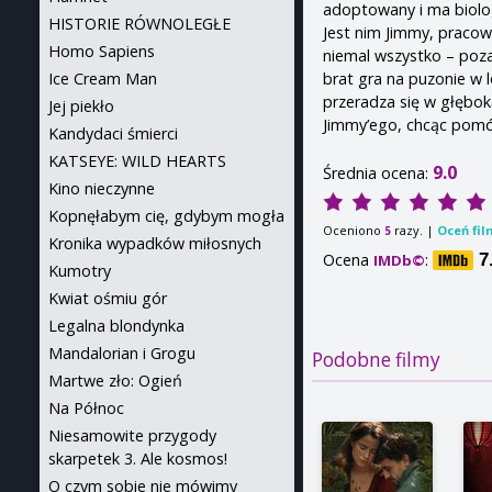
adoptowany i ma biolo
HISTORIE RÓWNOLEGŁE
Jest nim Jimmy, pracown
Homo Sapiens
niemal wszystko – poza
brat gra na puzonie w 
Ice Cream Man
przeradza się w głębok
Jej piekło
Jimmy’ego, chcąc pomóc
Kandydaci śmierci
KATSEYE: WILD HEARTS
9.0
Średnia ocena:
Kino nieczynne
Kopnęłabym cię, gdybym mogła
Oceniono
razy. |
Oceń fil
5
Kronika wypadków miłosnych
Ocena
:
7
IMDb©
Kumotry
Kwiat ośmiu gór
Legalna blondynka
Mandalorian i Grogu
Podobne filmy
Martwe zło: Ogień
Na Północ
Niesamowite przygody
skarpetek 3. Ale kosmos!
O czym sobie nie mówimy