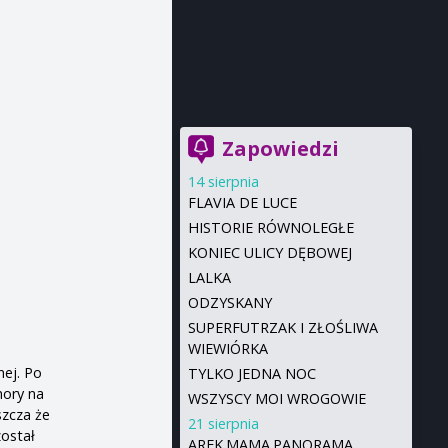
Zapowiedzi
14 sierpnia
FLAVIA DE LUCE
HISTORIE RÓWNOLEGŁE
KONIEC ULICY DĘBOWEJ
LALKA
ODZYSKANY
SUPERFUTRZAK I ZŁOŚLIWA
WIEWIÓRKA
nej. Po
TYLKO JEDNA NOC
hory na
WSZYSCY MOI WROGOWIE
szcza że
21 sierpnia
został
AREK.MAMA.PANORAMA