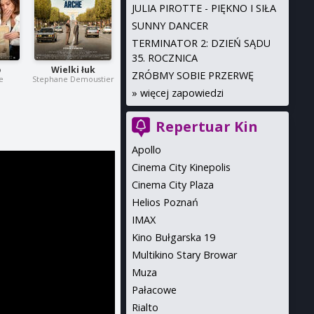
JULIA PIROTTE - PIĘKNO I SIŁA
SUNNY DANCER
TERMINATOR 2: DZIEŃ SĄDU
35. ROCZNICA
o
Wielki łuk
ZRÓBMY SOBIE PRZERWĘ
e
Stephane Demoustier
»
więcej zapowiedzi
Repertuar Kin
Apollo
Cinema City Kinepolis
Cinema City Plaza
Helios Poznań
IMAX
Kino Bułgarska 19
Multikino Stary Browar
Muza
Pałacowe
Rialto