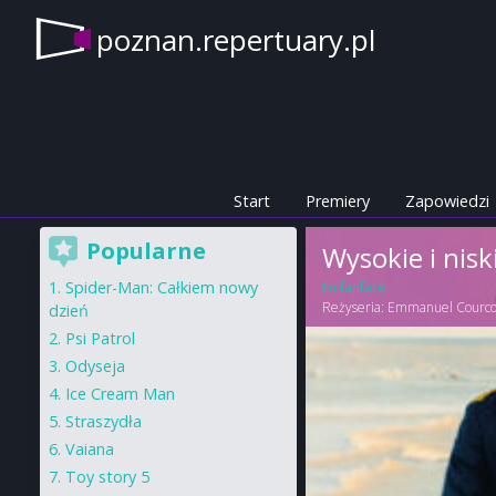
poznan.repertuary.pl
Start
Premiery
Zapowiedzi
Popularne
Wysokie i nisk
Spider-Man: Całkiem nowy
En fanfare
Reżyseria:
Emmanuel Courco
dzień
Psi Patrol
Odyseja
Ice Cream Man
Straszydła
Vaiana
Toy story 5