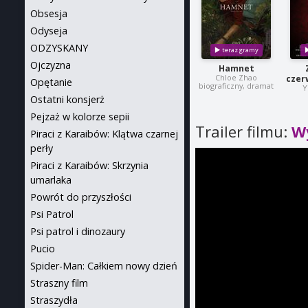
Obsesja
Odyseja
ODZYSKANY
Ojczyzna
Hamnet
Chloe Zhao
czer
Opętanie
biograficzny, dramat
Y
Ostatni konsjerż
Pejzaż w kolorze sepii
Trailer filmu:
Wy
Piraci z Karaibów: Klątwa czarnej
perły
Piraci z Karaibów: Skrzynia
umarlaka
Powrót do przyszłości
Psi Patrol
Psi patrol i dinozaury
Pucio
Spider-Man: Całkiem nowy dzień
Straszny film
Straszydła