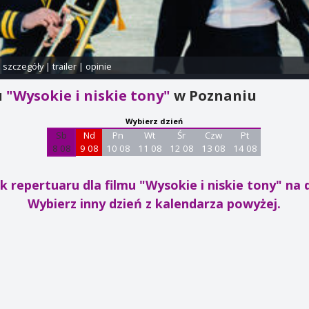
i szczegóły
|
trailer
|
opinie
u
"Wysokie i niskie tony"
w Poznaniu
Wybierz dzień
Sb
Nd
Pn
Wt
Śr
Czw
Pt
8 08
9 08
10 08
11 08
12 08
13 08
14 08
k repertuaru dla filmu "Wysokie i niskie tony"
na d
Wybierz inny dzień z kalendarza powyżej.