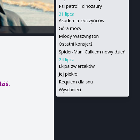
Psi patrol i dinozaury
31 lipca
Akademia złoczyńców
Góra mocy
Młody Waszyngton
Ostatni konsjerż
Spider-Man: Całkiem nowy dzień
24 lipca
Ekipa zwierzaków
Jej piekło
Requiem dla snu
ziś.
Wyschnięci