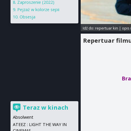
Zaproszenie (2022)
Pejzaż w kolorze sepii
Obsesja
Idź do:
repertuar kin
|
opis 
Repertuar film
Bra
Teraz w kinach
Absolwent
ATEEZ : LIGHT THE WAY IN
CINEMAS