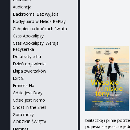
Audiencja
Backrooms. Bez wyjścia
Bodyguard w Helios RePlay
Chłopiec na krańcach świata
Czas Apokalipsy
Czas Apokalipsy: Wersja
Reżyserska
Do utraty tchu
Dzień objawienia
Ekipa zwierzaków
Exit 8
Frances Ha
Gdzie jest Dory
Gdzie jest Nemo
Ghost in the Shell
Góra mocy
białaczkę i pilnie potr
GORZKIE ŚWIĘTA
pojawia się jeszcze je
Hamnet