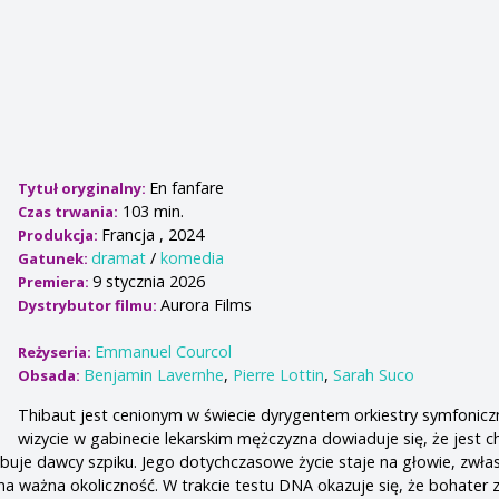
En fanfare
Tytuł oryginalny:
103 min.
Czas trwania:
Francja , 2024
Produkcja:
dramat
/
komedia
Gatunek:
9 stycznia 2026
Premiera:
Aurora Films
Dystrybutor filmu:
Emmanuel Courcol
Reżyseria:
Benjamin Lavernhe
,
Pierre Lottin
,
Sarah Suco
Obsada:
Thibaut jest cenionym w świecie dyrygentem orkiestry symfonicz
wizycie w gabinecie lekarskim mężczyzna dowiaduje się, że jest c
zebuje dawcy szpiku. Jego dotychczasowe życie staje na głowie, zwła
dna ważna okoliczność. W trakcie testu DNA okazuje się, że bohater 