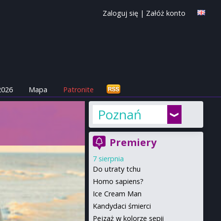
Zaloguj się
|
Załóż konto
2026
Mapa
Patronite
Poznań
Premiery
7 sierpnia
Do utraty tchu
Homo sapiens?
Ice Cream Man
Kandydaci śmierci
Pejzaż w kolorze sepii