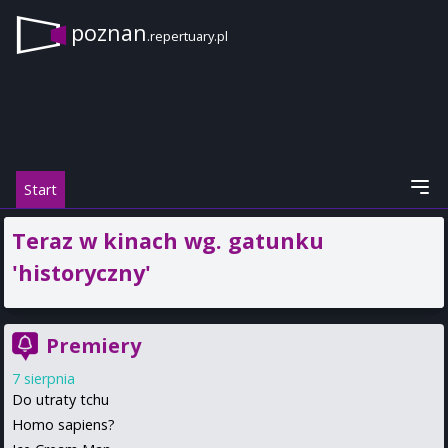
poznan
.repertuary.pl
Start
Teraz w kinach wg. gatunku
'historyczny'
Premiery
7 sierpnia
Do utraty tchu
Homo sapiens?