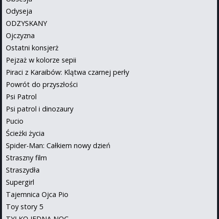
Odyseja
ODZYSKANY
Ojczyzna
Ostatni konsjerż
Pejzaż w kolorze sepii
Piraci z Karaibów: Klątwa czarnej perły
Powrót do przyszłości
Psi Patrol
Psi patrol i dinozaury
Pucio
Ścieżki życia
Spider-Man: Całkiem nowy dzień
Straszny film
Straszydła
Supergirl
Tajemnica Ojca Pio
Toy story 5
TYLKO JEDNA NOC