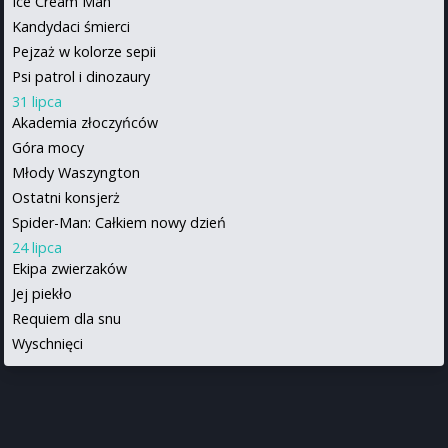
Ice Cream Man
Kandydaci śmierci
Pejzaż w kolorze sepii
Psi patrol i dinozaury
31 lipca
Akademia złoczyńców
Góra mocy
Młody Waszyngton
Ostatni konsjerż
Spider-Man: Całkiem nowy dzień
24 lipca
Ekipa zwierzaków
Jej piekło
Requiem dla snu
Wyschnięci