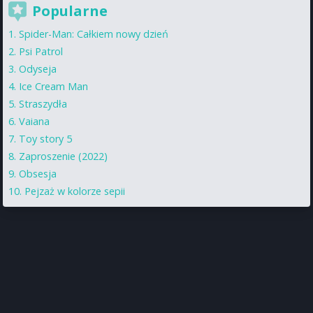
Popularne
Spider-Man: Całkiem nowy dzień
Psi Patrol
Odyseja
Ice Cream Man
Straszydła
Vaiana
Toy story 5
Zaproszenie (2022)
Obsesja
Pejzaż w kolorze sepii