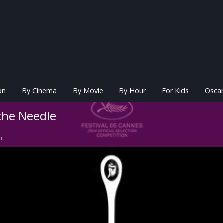
on
By Cinema
By Movie
By Hour
For Kids
Oscar
 the Needle
n