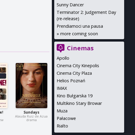
Sunny Dancer
Terminator 2: Judgement Day
(re-release)
Prendiamoci una pausa
»
more coming soon
Cinemas
Apollo
Cinema City Kinepolis
Cinema City Plaza
Helios Poznań
IMAX
Kino Bułgarska 19
Multikino Stary Browar
Muza
e!
Sundays
Alauda Ruiz de Azua
Pałacowe
ew
drama
Rialto