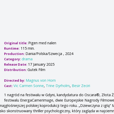
Pigen med nalen
Original title:
115 min.
Runtime:
Dania/Polska/Szwecja , 2024
Production:
drama
Category:
17 January 2025
Release Date:
Gutek Film
Distribution:
Magnus von Horn
Directed by:
Vic Carmen Sonne
,
Trine Dyrholm
,
Besir Zeciri
Cast:
1 nagród na festiwalu w Gdyni, kandydatura do Oscara®, Złota 
festiwalu EnergaCamerimage, dwie Europejskie Nagrody Filmowe 
 najgłośniejszej polskiej koprodukcji tego roku. „Dziewczyna z igłą
ko skonstruowany thriller psychologiczny, który zagląda w najciemn