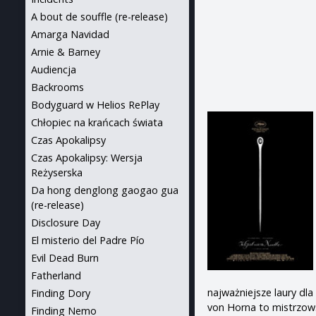
A bout de souffle (re-release)
Amarga Navidad
Arnie & Barney
Audiencja
Backrooms
Bodyguard w Helios RePlay
Chłopiec na krańcach świata
Czas Apokalipsy
Czas Apokalipsy: Wersja
Reżyserska
Da hong denglong gaogao gua
(re-release)
Disclosure Day
El misterio del Padre Pío
Evil Dead Burn
Fatherland
najważniejsze laury dla
Finding Dory
von Horna to mistrzows
Finding Nemo