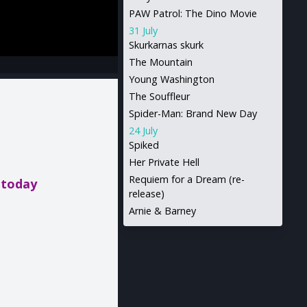
PAW Patrol: The Dino Movie
31 July
Skurkarnas skurk
The Mountain
Young Washington
The Souffleur
Spider-Man: Brand New Day
24 July
Spiked
Her Private Hell
Requiem for a Dream (re-
 today
release)
Arnie & Barney