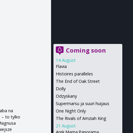
Coming soon
14 August
Flavia
Histoires paralleles
The End of Oak Street
Dolly
Odzyskany
Supermarsu ja suuri huijaus
Żaba na
One Night Only
– to tylko
The Rivals of Amziah King
” Magnusa
21 August
iejsze
Arek.Mama.Panorama