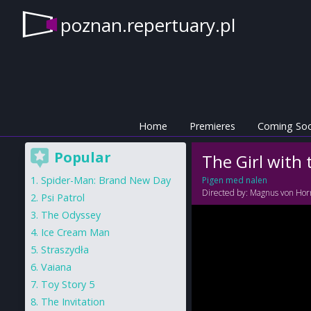
poznan.repertuary.pl
Home
Premieres
Coming So
Popular
The Girl with
Spider-Man: Brand New Day
Pigen med nalen
Directed by:
Magnus von Hor
Psi Patrol
The Odyssey
Ice Cream Man
Straszydła
Vaiana
Toy Story 5
The Invitation