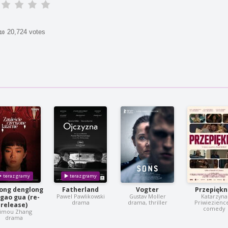
20,724 votes
/10
ong denglong
Fatherland
Vogter
Przepiękn
Pawel Pawlikowski
Gustav Moller
Katarzyna
gao gua (re-
drama
drama, thriller
Priwiezienc
release)
comedy
imou Zhang
drama