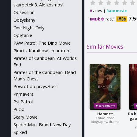
skarpetek 3. Ale kosmos!
votes. |
Rate movie
0
Obsession
rate:
7.5
IMDb©
Odzyskany
One Night Only
Opętanie
PAW Patrol: The Dino Movie
Similar Movies
Piraci z Karaibów - maraton
Pirates of Caribbean: At Worlds
End
Pirates of the Caribbean: Dead
Man's Chest
Powrót do przyszłości
Primavera
Psi Patrol
Pucio
Hamnet
Da h
Scary Movie
Chloe Zhao
gao
biography, drama
Spider-Man: Brand New Day
Y
Spiked