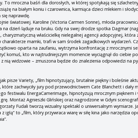
zy. To mroczna baśń dla dorosłych, w której spotykają się szlachet
książę na białym koniu i czarownica, karmiąca dzieci mlekiem i słody
a się naprawdę.
jnie światowej. Karoline (Victoria Carmen Sonne), młoda pracownica
nia na dzień ląduje na bruku. Gdy na swej drodze spotka Dagmar (n
 charyzmatyczną właścicielkę nielegalnej agencji adopcyjnej, która 
ę w charakterze mamki, trafi w sam środek zagadkowych wydarzeń. Cz
zątkowo oparta na zaufaniu, wytrzyma konfrontację z mrocznymi se
zyć komuś, kto w najtrudniejszym momencie wyciągnął do ciebie 
z z nią widzowie – zmuszona będzie do znalezienia odpowiedzi na py
jak pisze Variety, „film hipnotyzujący, brutalnie piękny i boleśnie aktu
 które zachwyciły jury pod przewodnictwem Cate Blanchett i dały 
go festiwalu EnergaCamerimage, hipnotyzują mrocznym pięknem i 
 grę. Montaż Agnieszki Glińskiej oraz nagrodzone w Gdyni scenograf
orzaty Fudali tworzą wizualny spektakl o uniwersalnym wymiarze. Ja
z igłą” to „film, który przywraca wiarę w siłę kina jako narzędzia o
ia”.