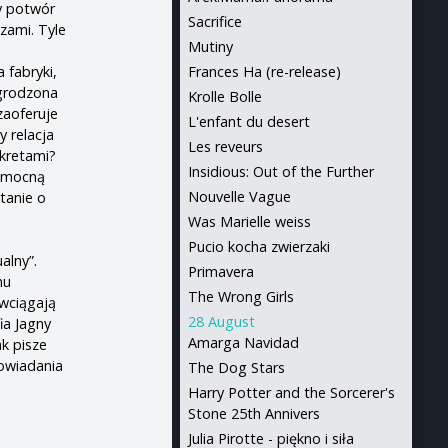
ny potwór
Sacrifice
czami. Tyle
Mutiny
 fabryki,
Frances Ha (re-release)
agrodzona
Krolle Bolle
zaoferuje
L'enfant du desert
y relacja
Les reveurs
kretami?
Insidious: Out of the Further
pomocną
Nouvelle Vague
tanie o
Was Marielle weiss
Pucio kocha zwierzaki
alny”.
Primavera
mu
The Wrong Girls
wciągają
28 August
ia Jagny
Amarga Navidad
k pisze
powiadania
The Dog Stars
Harry Potter and the Sorcerer's
Stone 25th Annivers
Julia Pirotte - piękno i siła