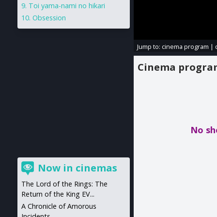
Toi yama-nami no hikari
Obsession
Jump to:
cinema program
|
Cinema progr
No sh
Now in cinemas
The Lord of the Rings: The
Return of the King EV...
A Chronicle of Amorous
Incidents