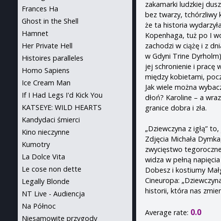
zakamarki ludzkiej dus
Frances Ha
bez twarzy, tchórzliwy 
Ghost in the Shell
że ta historia wydarzył
Hamnet
Kopenhaga, tuż po I wo
zachodzi w ciążę i z d
Her Private Hell
w Gdyni Trine Dyrholm),
Histoires paralleles
jej schronienie i prac
Homo Sapiens
między kobietami, poc
Ice Cream Man
Jak wiele można wybac
If I Had Legs I'd Kick You
dłoń? Karoline – a wra
KATSEYE: WILD HEARTS
granice dobra i zła.
Kandydaci śmierci
„Dziewczyna z igłą” to, 
Kino nieczynne
Zdjęcia Michała Dymka,
Kumotry
zwycięstwo tegoroczne
La Dolce Vita
widza w pełną napięcia
Le cose non dette
Dobesz i kostiumy Małg
Cineuropa: „Dziewczyna 
Legally Blonde
historii, która nas zmien
NT Live - Audiencja
Na Północ
0.0
Average rate:
Niesamowite przygody