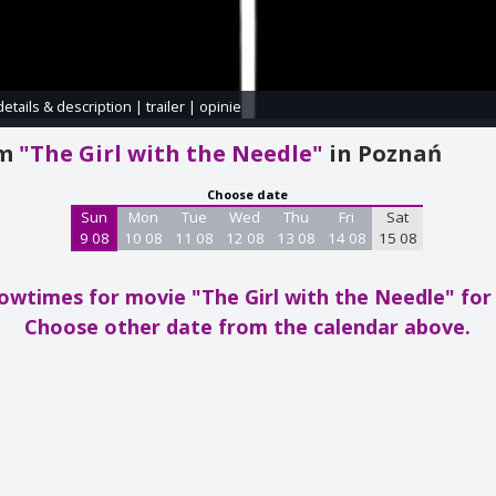
details & description
|
trailer
|
opinie
am
"The Girl with the Needle"
in Poznań
Choose date
Sun
Mon
Tue
Wed
Thu
Fri
Sat
9 08
10 08
11 08
12 08
13 08
14 08
15 08
owtimes for movie "The Girl with the Needle"
for
Choose other date from the calendar above.