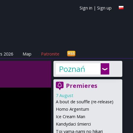
Sign in
|
Sign up
s 2026
Map
Patronite
Poznań
Premieres
7 August
A bout de souffle (re-release)
Homo Argentum
Ice Cream Man
Kandydaci śmierci
Toi yama-nami no hikari