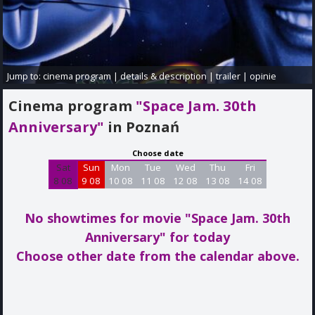
Jump to:
cinema program
|
details & description
|
trailer
|
opinie
Cinema program
"Space Jam. 30th
Anniversary"
in Poznań
Choose date
Sat
Sun
Mon
Tue
Wed
Thu
Fri
8 08
9 08
10 08
11 08
12 08
13 08
14 08
No showtimes for movie "Space Jam. 30th
Anniversary"
for today
Choose other date from the calendar above.