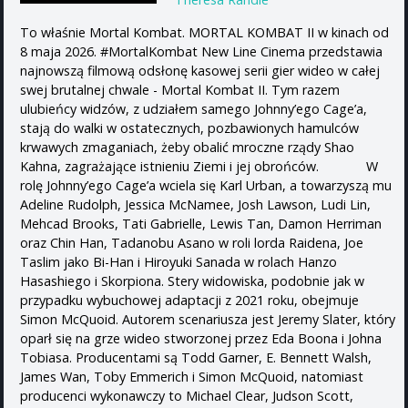
To właśnie Mortal Kombat. MORTAL KOMBAT II w kinach od
8 maja 2026. #MortalKombat New Line Cinema przedstawia
najnowszą filmową odsłonę kasowej serii gier wideo w całej
swej brutalnej chwale - Mortal Kombat II. Tym razem
ulubieńcy widzów, z udziałem samego Johnny’ego Cage’a,
stają do walki w ostatecznych, pozbawionych hamulców
krwawych zmaganiach, żeby obalić mroczne rządy Shao
Kahna, zagrażające istnieniu Ziemi i jej obrońców. W
rolę Johnny’ego Cage’a wciela się Karl Urban, a towarzyszą mu
Adeline Rudolph, Jessica McNamee, Josh Lawson, Ludi Lin,
Mehcad Brooks, Tati Gabrielle, Lewis Tan, Damon Herriman
oraz Chin Han, Tadanobu Asano w roli lorda Raidena, Joe
Taslim jako Bi-Han i Hiroyuki Sanada w rolach Hanzo
Hasashiego i Skorpiona. Stery widowiska, podobnie jak w
przypadku wybuchowej adaptacji z 2021 roku, obejmuje
Simon McQuoid. Autorem scenariusza jest Jeremy Slater, który
oparł się na grze wideo stworzonej przez Eda Boona i Johna
Tobiasa. Producentami są Todd Garner, E. Bennett Walsh,
James Wan, Toby Emmerich i Simon McQuoid, natomiast
producenci wykonawczy to Michael Clear, Judson Scott,