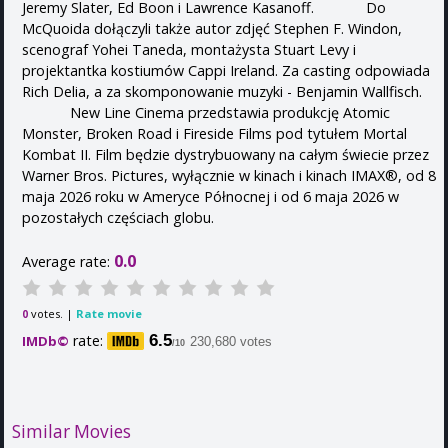
Jeremy Slater, Ed Boon i Lawrence Kasanoff. Do
McQuoida dołączyli także autor zdjęć Stephen F. Windon,
scenograf Yohei Taneda, montażysta Stuart Levy i
projektantka kostiumów Cappi Ireland. Za casting odpowiada
Rich Delia, a za skomponowanie muzyki - Benjamin Wallfisch.
New Line Cinema przedstawia produkcję Atomic
Monster, Broken Road i Fireside Films pod tytułem Mortal
Kombat II. Film będzie dystrybuowany na całym świecie przez
Warner Bros. Pictures, wyłącznie w kinach i kinach IMAX®, od 8
maja 2026 roku w Ameryce Północnej i od 6 maja 2026 w
pozostałych częściach globu.
0.0
Average rate:
votes. |
Rate movie
0
rate:
6.5
IMDb©
230,680 votes
/10
Similar Movies