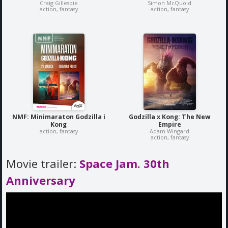
Craig Gillespie
Simon McQuoid
action, fantasy
action, fantasy
NMF: Minimaraton Godzilla i
Godzilla x Kong: The New
Kong
Empire
action, fantasy
Adam Wingard
action, fantasy
Movie trailer:
Space Jam. 30th
Anniversary