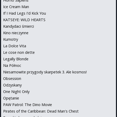
Homo Sapiens
Ice Cream Man
If I Had Legs I'd Kick You
KATSEYE: WILD HEARTS
Kandydaci śmierci
Kino nieczynne
Kumotry
La Dolce Vita
Le cose non dette
Legally Blonde
Na Północ
Niesamowite przygody skarpetek 3. Ale kosmos!
Obsession
Odzyskany
One Night Only
Opętanie
PAW Patrol: The Dino Movie
Pirates of the Caribbean: Dead Man's Chest