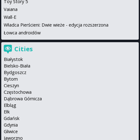
Toy Story 5
Vaiana
Wall-E
Władca Pierścieni: Dwie wieże - edycja rozszerzona
Łowca androidów
Cities
Białystok
Bielsko-Biała
Bydgoszcz
Bytom
Cieszyn
Częstochowa
Dąbrowa Górnicza
Elbląg
Ełk
Gdańsk
Gdynia
Gliwice
Jaworzno