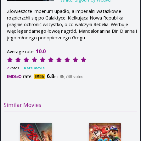
Złowieszcze Imperium upadło, a imperialni watażkowie
rozpierzchli się po Galaktyce. Kiełkująca Nowa Republika
pragnie ochronić wszystko, o co walczyła Rebelia. Werbuje
więc legendarnego łowcę nagród, Mandalorianina Din Djarina i
jego młodego podopiecznego Grogu.
10.0
Average rate:
votes. |
Rate movie
2
rate:
6.8
IMDb©
85,748 votes
/10
Similar Movies