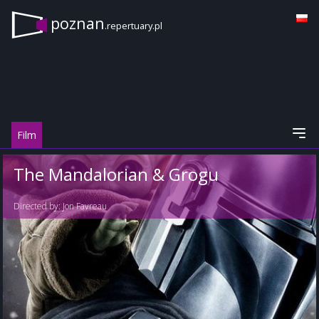
poznan
.repertuary.pl
Film
The Mandalorian & Grogu
Directed by:
Jon Favreau