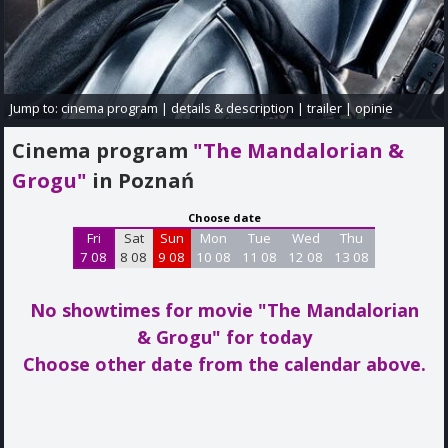
Jump to:
cinema program
|
details & description
|
trailer
|
opinie
Cinema program
"The Mandalorian &
Grogu"
in Poznań
Choose date
Fri
Sat
Sun
Mon
Tue
Wed
Thu
7 08
8 08
9 08
10 08
11 08
12 08
13 08
No showtimes for movie "The Mandalorian
& Grogu"
for today
Choose other date from the calendar above.