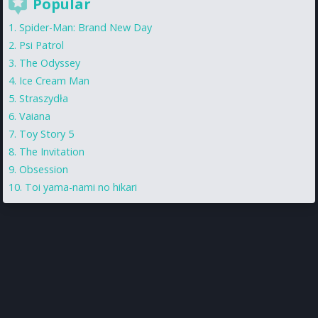
Popular
Spider-Man: Brand New Day
Psi Patrol
The Odyssey
Ice Cream Man
Straszydła
Vaiana
Toy Story 5
The Invitation
Obsession
Toi yama-nami no hikari