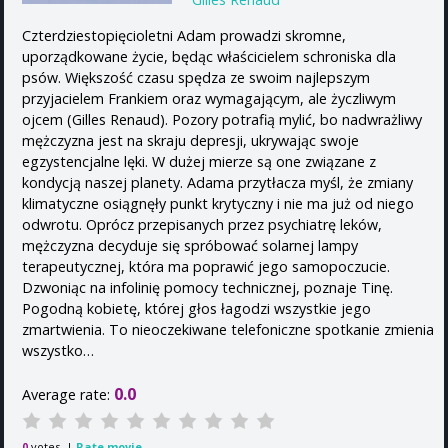
Czterdziestopięcioletni Adam prowadzi skromne,
uporządkowane życie, będąc właścicielem schroniska dla
psów. Większość czasu spędza ze swoim najlepszym
przyjacielem Frankiem oraz wymagającym, ale życzliwym
ojcem (Gilles Renaud). Pozory potrafią mylić, bo nadwrażliwy
mężczyzna jest na skraju depresji, ukrywając swoje
egzystencjalne lęki. W dużej mierze są one związane z
kondycją naszej planety. Adama przytłacza myśl, że zmiany
klimatyczne osiągnęły punkt krytyczny i nie ma już od niego
odwrotu. Oprócz przepisanych przez psychiatrę leków,
mężczyzna decyduje się spróbować solarnej lampy
terapeutycznej, która ma poprawić jego samopoczucie.
Dzwoniąc na infolinię pomocy technicznej, poznaje Tinę.
Pogodną kobietę, której głos łagodzi wszystkie jego
zmartwienia. To nieoczekiwane telefoniczne spotkanie zmienia
wszystko…
0.0
Average rate:
votes. |
Rate movie
0