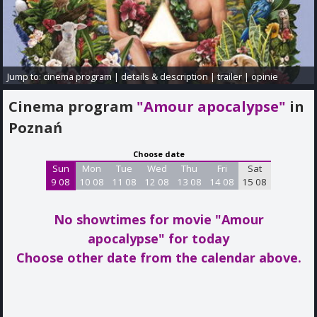
Jump to:
cinema program
|
details & description
|
trailer
|
opinie
Cinema program
"Amour apocalypse"
in
Poznań
Choose date
Sun
Mon
Tue
Wed
Thu
Fri
Sat
9 08
10 08
11 08
12 08
13 08
14 08
15 08
No showtimes for movie "Amour
apocalypse"
for today
Choose other date from the calendar above.