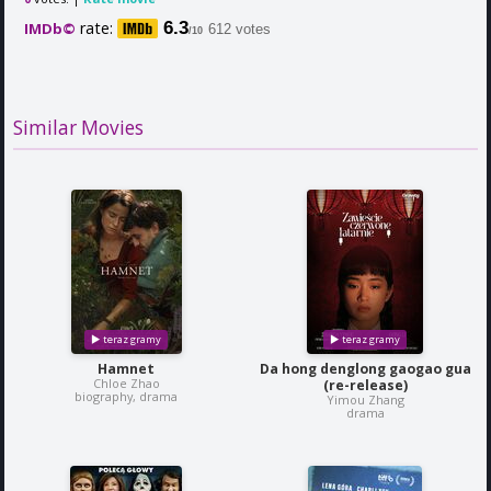
rate:
6.3
IMDb©
612 votes
/10
Similar Movies
Hamnet
Da hong denglong gaogao gua
Chloe Zhao
(re-release)
biography, drama
Yimou Zhang
drama