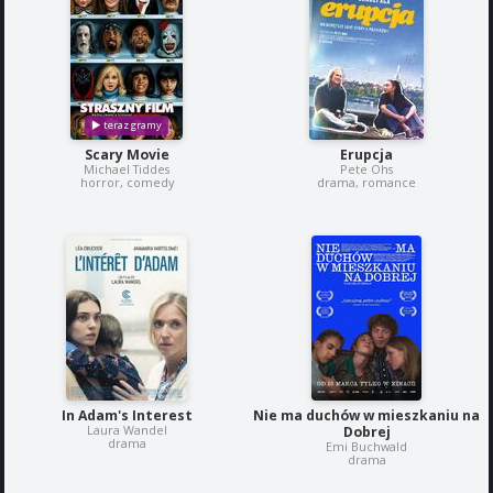
Scary Movie
Erupcja
Michael Tiddes
Pete Ohs
horror, comedy
drama, romance
In Adam's Interest
Nie ma duchów w mieszkaniu na
Laura Wandel
Dobrej
drama
Emi Buchwald
drama