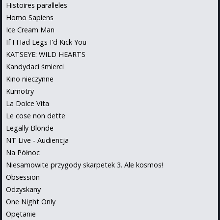
Histoires paralleles
Homo Sapiens
Ice Cream Man
If I Had Legs I'd Kick You
KATSEYE: WILD HEARTS
Kandydaci śmierci
Kino nieczynne
Kumotry
La Dolce Vita
Le cose non dette
Legally Blonde
NT Live - Audiencja
Na Północ
Niesamowite przygody skarpetek 3. Ale kosmos!
Obsession
Odzyskany
One Night Only
Opętanie