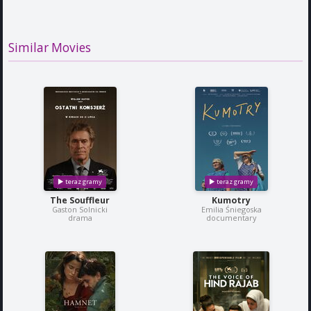
Similar Movies
The Souffleur
Kumotry
Gaston Solnicki
Emilia Śniegoska
drama
documentary