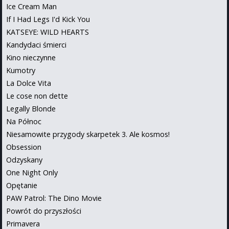
Ice Cream Man
If I Had Legs I'd Kick You
KATSEYE: WILD HEARTS
Kandydaci śmierci
Kino nieczynne
Kumotry
La Dolce Vita
Le cose non dette
Legally Blonde
Na Północ
Niesamowite przygody skarpetek 3. Ale kosmos!
Obsession
Odzyskany
One Night Only
Opętanie
PAW Patrol: The Dino Movie
Powrót do przyszłości
Primavera