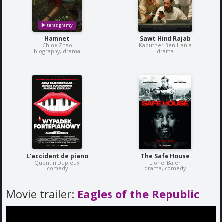
Hamnet
Sawt Hind Rajab
Chloe Zhao
Kaouther Ben Hania
biography, drama
drama
L'accident de piano
The Safe House
Quentin Dupieux
Lionel Baier
comedy
drama, comedy
Movie trailer:
Eagles of the Republic