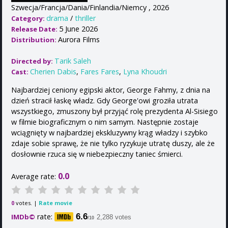
Szwecja/Francja/Dania/Finlandia/Niemcy , 2026
drama
/
thriller
Category:
5 June 2026
Release Date:
Aurora Films
Distribution:
Tarik Saleh
Directed by:
Cherien Dabis
,
Fares Fares
,
Lyna Khoudri
Cast:
Najbardziej ceniony egipski aktor, George Fahmy, z dnia na
dzień stracił łaskę władz. Gdy George'owi groziła utrata
wszystkiego, zmuszony był przyjąć rolę prezydenta Al-Sisiego
w filmie biograficznym o nim samym. Następnie zostaje
wciągnięty w najbardziej ekskluzywny krąg władzy i szybko
zdaje sobie sprawę, że nie tylko ryzykuje utratę duszy, ale że
dosłownie rzuca się w niebezpieczny taniec śmierci.
0.0
Average rate:
votes. |
Rate movie
0
rate:
6.6
IMDb©
2,288 votes
/10