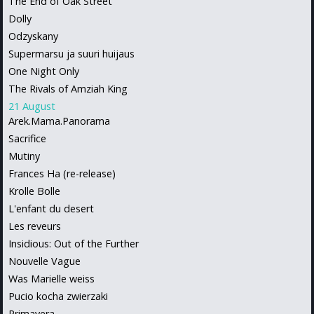
The End of Oak Street
Dolly
Odzyskany
Supermarsu ja suuri huijaus
One Night Only
The Rivals of Amziah King
21 August
Arek.Mama.Panorama
Sacrifice
Mutiny
Frances Ha (re-release)
Krolle Bolle
L'enfant du desert
Les reveurs
Insidious: Out of the Further
Nouvelle Vague
Was Marielle weiss
Pucio kocha zwierzaki
Primavera