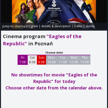
Jump to:
cinema program
|
details & description
|
trailer
|
opinie
Cinema program
"Eagles of the
Republic"
in Poznań
Choose date
Fri
Sat
Sun
Mon
Tue
Wed
Thu
7 08
8 08
9 08
10 08
11 08
12 08
13 08
No showtimes for movie "Eagles of the
Republic"
for today
Choose other date from the calendar above.