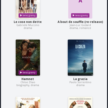
A
Le cose non dette
A bout de souffle (re-release)
Gabriele Muccino
Jean-Luc Godard
drama
drama, romance
Hamnet
La grazia
Chloe Zhao
Paolo Sorrentino
biography, drama
drama