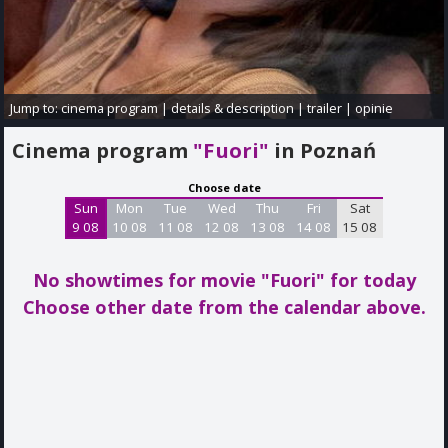
Jump to:
cinema program
|
details & description
|
trailer
|
opinie
Cinema program
"Fuori"
in Poznań
Choose date
Sun
Mon
Tue
Wed
Thu
Fri
Sat
9 08
10 08
11 08
12 08
13 08
14 08
15 08
No showtimes for movie "Fuori"
for today
Choose other date from the calendar above.