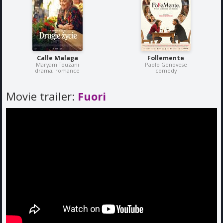
Calle Malaga
Follemente
Maryam Touzani
Paolo Genovese
drama, romance
comedy
Movie trailer:
Fuori