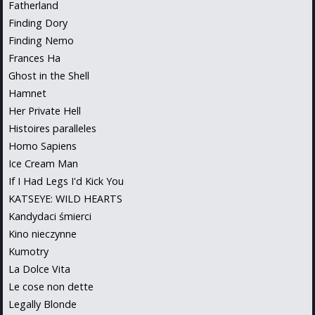
Fatherland
Finding Dory
Finding Nemo
Frances Ha
Ghost in the Shell
Hamnet
Her Private Hell
Histoires paralleles
Homo Sapiens
Ice Cream Man
If I Had Legs I'd Kick You
KATSEYE: WILD HEARTS
Kandydaci śmierci
Kino nieczynne
Kumotry
La Dolce Vita
Le cose non dette
Legally Blonde