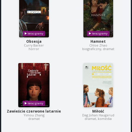
Obsesja
Hamnet
Curry Barker
Chloe Zhao
horror
biograficzny, dramat
Zawieście czerwone latarnie
Miłość
Yimou Zhang
Dag Johan Haugerud
dramat
dramat, komedia