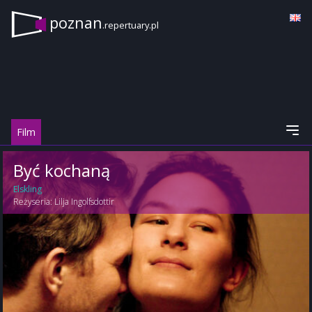
poznan
.repertuary.pl
Film
Być kochaną
Elskling
Reżyseria:
Lilja Ingolfsdottir