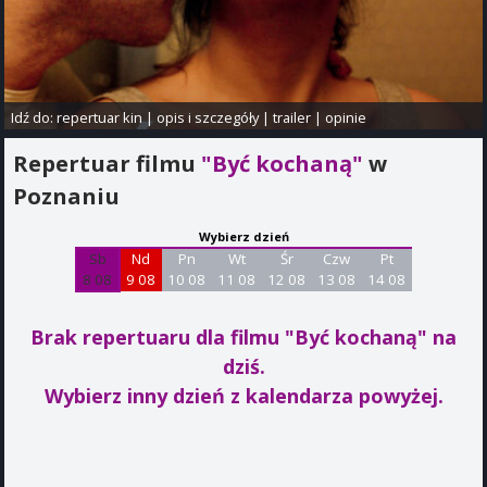
Idź do:
repertuar kin
|
opis i szczegóły
|
trailer
|
opinie
Repertuar filmu
"Być kochaną"
w
Poznaniu
Wybierz dzień
Sb
Nd
Pn
Wt
Śr
Czw
Pt
8 08
9 08
10 08
11 08
12 08
13 08
14 08
Brak repertuaru dla filmu "Być kochaną"
na
dziś.
Wybierz inny dzień z kalendarza powyżej.