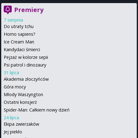
Premiery
7 sierpnia
Do utraty tchu
Homo sapiens?
Ice Cream Man
Kandydaci śmierci
Pejzaż w kolorze sepii
Psi patrol i dinozaury
31 lipca
Akademia złoczyńców
Góra mocy
Młody Waszyngton
Ostatni konsjerż
Spider-Man: Całkiem nowy dzień
24 lipca
Ekipa zwierzaków
Jej piekło