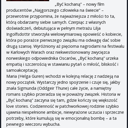
„Być kochaną” – nowy film
producentów „Najgorszego człowieka na świecie” –
przewrotnie przypomina, że najważniejsza z miłości to ta,
którą obdarzamy siebie samych. Czerpiąc z własnych
doświadczeń, debiutująca w pełnym metrażu Lilja
Ingolfsdottir stworzyła wielowymiarową opowieść o kobiecie,
która po porażce pierwszego związku ma odwagę dać sobie
drugą szansę. Wyróżniony aż pięcioma nagrodami na festiwalu
w Karlowych Warach oraz niekwestionowany zwycięzca
norweskiego odpowiednika Oscarów, „Być kochaną” urzeka
empatią i szczerością w stawianiu pytań o miłość, bliskość i
samoakceptację.
Maria (Helga Guren) wchodzi w kolejną relację z nadzieją na
nowy początek. Wystarczy jedno spojrzenie i czuje się, jakby
znała Sigmunda (Oddgeir Thune) całe życie, a namiętny
romans szybko przeradza się w poważny związek. Historia w
„Być kochaną” zaczyna się tam, gdzie kończy się większość
love stories. Codzienność w patchworkowej rodzinie szybko
ujawnia niespełnione ambicje, niewyrażone uczucia i sprzeczne
potrzeby, które kumulują się w emocjonalną bombę – a ta
pewnego wieczoru wybucha.