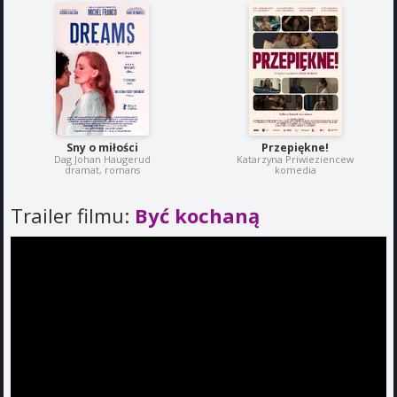
Sny o miłości
Przepiękne!
Dag Johan Haugerud
Katarzyna Priwieziencew
dramat, romans
komedia
Trailer filmu:
Być kochaną