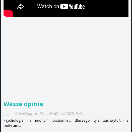
Wasze opinie
Jaga ---ActiveSupport::TimeWithZone 2025, 9:41
Psychologia na nudnym poziomie... dlaczego tyle zachwytu?....nie
polecam...