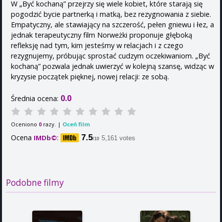
W „Być kochaną” przejrzy się wiele kobiet, które starają się
pogodzić bycie partnerką i matką, bez rezygnowania z siebie.
Empatyczny, ale stawiający na szczerość, pełen gniewu i łez, a
jednak terapeutyczny film Norweżki proponuje głęboką
refleksję nad tym, kim jesteśmy w relacjach i z czego
rezygnujemy, próbując sprostać cudzym oczekiwaniom. „Być
kochaną” pozwala jednak uwierzyć w kolejną szansę, widząc w
kryzysie początek pięknej, nowej relacji: ze sobą.
0.0
Średnia ocena:
Oceniono
razy. |
Oceń film
0
Ocena
:
7.5
IMDb©
5,161 votes
/10
Podobne filmy