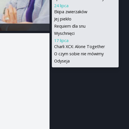
24 lipca
Ekipa zwierzaków
Jej piekło
Requiem dla snu
Wyschnięci
17 lipca
Charli XCX: Alone Together
O czym sobie nie mówimy
Odyseja