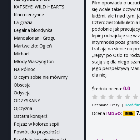
Film opowiada o uczuci
KATSEYE: WILD HEARTS
się wcale takie oczywi
Kino nieczynne
ludźmi, ale i nad tym, 
Czterdziestokilkuletnia
La grazia
podobnie jak pracujący
Legalna blondynka
lepiej odnajduje się 
Mandalorian i Grogu
intymności poza grani
Martwe zło: Ogień
trafiają na siebie na 
Michael
„rejsy” po Oslo to rod
Młody Waszyngton
stają się dla niego sz
jego perspektywą Maria
Na Północ
dla niej.
O czym sobie nie mówimy
Obsesja
0.0
Średnia ocena:
Odyseja
ODZYSKANY
Oceniono
razy. |
Oceń fil
0
Ojczyzna
Ocena
:
7
IMDb©
Ostatni konsjerż
Pejzaż w kolorze sepii
Powrót do przyszłości
Przekleństwa niewinności