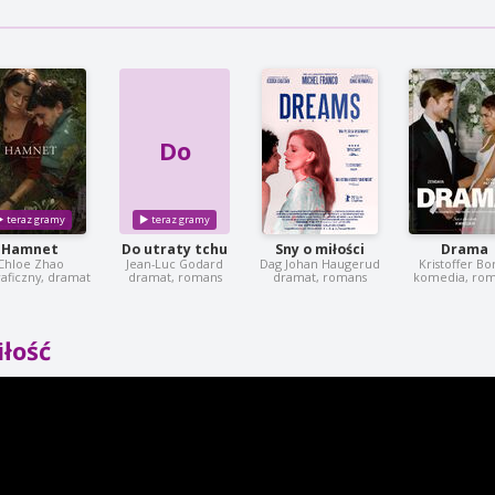
Do
Hamnet
Do utraty tchu
Sny o miłości
Drama
Chloe Zhao
Jean-Luc Godard
Dag Johan Haugerud
Kristoffer Bor
aficzny, dramat
dramat, romans
dramat, romans
komedia, ro
łość