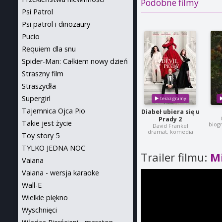
Podobne filmy
Psi Patrol
Psi patrol i dinozaury
Pucio
Requiem dla snu
Spider-Man: Całkiem nowy dzień
Straszny film
Straszydła
Supergirl
Tajemnica Ojca Pio
Diabeł ubiera się u
Prady 2
Takie jest życie
biogr
David Frankel
dramat, komedia
Toy story 5
TYLKO JEDNA NOC
Trailer filmu:
Mi
Vaiana
Vaiana - wersja karaoke
Wall-E
Wielkie piękno
Wyschnięci