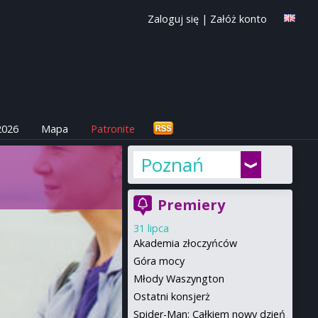
Zaloguj się
|
Załóż konto
2026
Mapa
Patronite
Poznań
Premiery
31 lipca
Akademia złoczyńców
Góra mocy
Młody Waszyngton
Ostatni konsjerż
Spider-Man: Całkiem nowy dzień