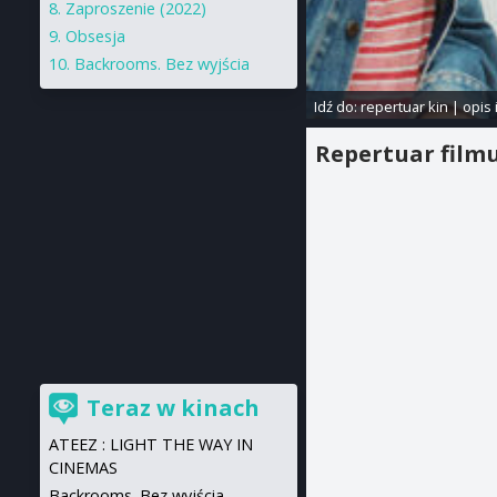
Zaproszenie (2022)
Obsesja
Backrooms. Bez wyjścia
Idź do:
repertuar kin
|
opis 
Repertuar film
Teraz w kinach
ATEEZ : LIGHT THE WAY IN
CINEMAS
Backrooms. Bez wyjścia