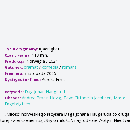
Kjaerlighet
Tytuł oryginalny:
119 min.
Czas trwania:
Norwegia , 2024
Produkcja:
dramat
/
komedia
/
romans
Gatunek:
7 listopada 2025
Premiera:
Aurora Films
Dystrybutor filmu:
Dag Johan Haugerud
Reżyseria:
Andrea Braein Hovig
,
Tayo Cittadella Jacobsen
,
Marte
Obsada:
Engebrigtsen
„Miłość” norweskiego reżysera Daga Johana Haugeruda to druga
, której zwieńczeniem są „Sny o miłości”, nagrodzone Złotym Niedźw