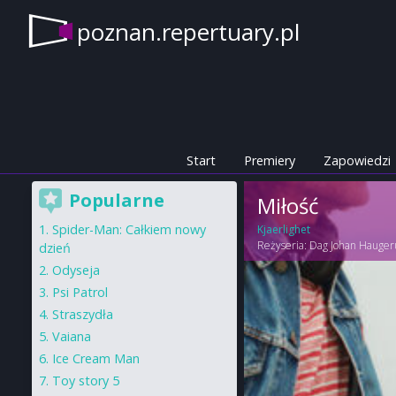
poznan.repertuary.pl
Start
Premiery
Zapowiedzi
Popularne
Miłość
Spider-Man: Całkiem nowy
Kjaerlighet
Reżyseria:
Dag Johan Hauger
dzień
Odyseja
Psi Patrol
Straszydła
Vaiana
Ice Cream Man
Toy story 5