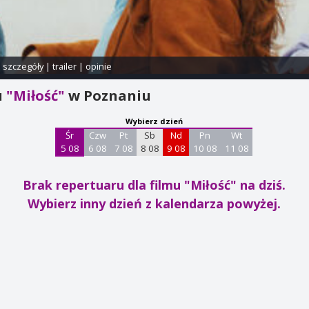
i szczegóły
|
trailer
|
opinie
u
"Miłość"
w Poznaniu
Wybierz dzień
Śr
Czw
Pt
Sb
Nd
Pn
Wt
5 08
6 08
7 08
8 08
9 08
10 08
11 08
Brak repertuaru dla filmu "Miłość"
na dziś.
Wybierz inny dzień z kalendarza powyżej.