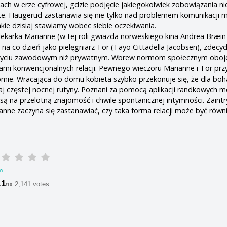
ach w erze cyfrowej, gdzie podjęcie jakiegokolwiek zobo­wiązania n
ste. Haugerud zastanawia się nie tylko nad problemem komunikacji m
jakie dzisiaj stawiamy wobec siebie oczekiwania.
 lekarka Marianne (w tej roli gwiazda norweskiego kina Andrea Bræin
 na co dzień jako pielęgniarz Tor (Tayo Cittadella Jacobsen), zdec
w życiu zawodowym niż prywatnym. Wbrew normom społecznym oboj
cami konwencjonalnych relacji. Pewnego wieczoru Marianne i Tor p
promie. Wracająca do domu kobieta szybko przekonuje się, że dla boh
zaj częstej nocnej rutyny. Poznani za pomocą aplikacji randkowych m
ansą na przelotną znajomość i chwile spontanicznej intymności. Zain
nne zaczyna się zastanawiać, czy taka forma relacji może być równ
m
.1
2,141 votes
/10