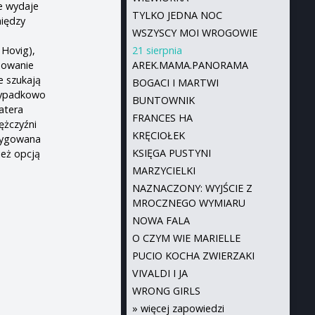
ie wydaje
TYLKO JEDNA NOC
ię­dzy
WSZYSCY MOI WROGOWIE
 Hovig),
21 sierpnia
ydowanie
AREK.MAMA.PANORAMA
e szukają
BOGACI I MARTWI
rzypadkowo
BUNTOWNIK
atera
FRANCES HA
ężczyźni
KRĘCIOŁEK
trygowana
KSIĘGA PUSTYNI
ież opcją
MARZYCIELKI
NAZNACZONY: WYJŚCIE Z
MROCZNEGO WYMIARU
NOWA FALA
O CZYM WIE MARIELLE
PUCIO KOCHA ZWIERZAKI
VIVALDI I JA
WRONG GIRLS
»
więcej zapowiedzi