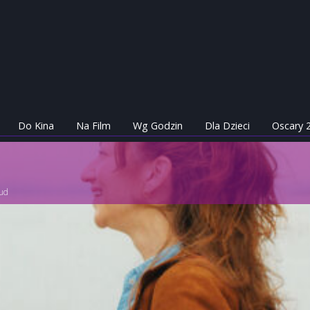
Do Kina
Na Film
Wg Godzin
Dla Dzieci
Oscary 
ud