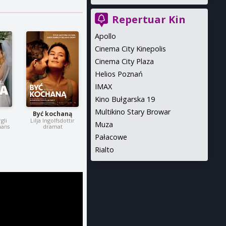
Repertuar Kin
Apollo
Cinema City Kinepolis
Cinema City Plaza
Helios Poznań
IMAX
Kino Bułgarska 19
Multikino Stary Browar
Być kochaną
gli
Lilja Ingolfsdottir
Muza
mans
dramat
Pałacowe
Rialto