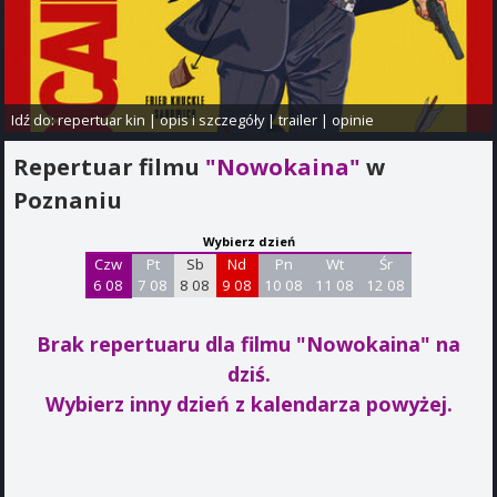
Idź do:
repertuar kin
|
opis i szczegóły
|
trailer
|
opinie
Repertuar filmu
"Nowokaina"
w
Poznaniu
Wybierz dzień
Czw
Pt
Sb
Nd
Pn
Wt
Śr
6 08
7 08
8 08
9 08
10 08
11 08
12 08
Brak repertuaru dla filmu "Nowokaina"
na
dziś.
Wybierz inny dzień z kalendarza powyżej.