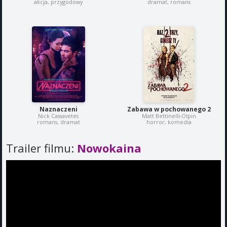
akcja, przygodowy
dramat, romans
Naznaczeni
Zabawa w pochowanego 2
Nick Cassavetes
Matt Bettinelli-Olpin
romans, dramat
horror, komedia
Trailer filmu:
Nowokaina