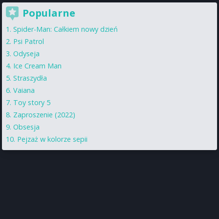
Popularne
Spider-Man: Całkiem nowy dzień
Psi Patrol
Odyseja
Ice Cream Man
Straszydła
Vaiana
Toy story 5
Zaproszenie (2022)
Obsesja
Pejzaż w kolorze sepii