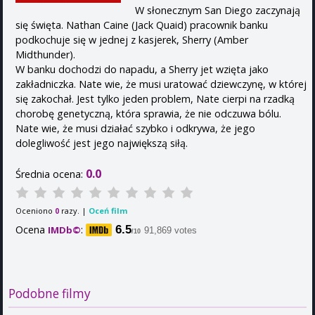
W słonecznym San Diego zaczynają
się święta. Nathan Caine (Jack Quaid) pracownik banku
podkochuje się w jednej z kasjerek, Sherry (Amber
Midthunder).
W banku dochodzi do napadu, a Sherry jet wzięta jako
zakładniczka. Nate wie, że musi uratować dziewczynę, w której
się zakochał. Jest tylko jeden problem, Nate cierpi na rzadką
chorobę genetyczną, która sprawia, że nie odczuwa bólu.
Nate wie, że musi działać szybko i odkrywa, że jego
dolegliwość jest jego największą siłą.
0.0
Średnia ocena:
Oceniono
razy. |
Oceń film
0
Ocena
:
6.5
IMDb©
91,869 votes
/10
Podobne filmy