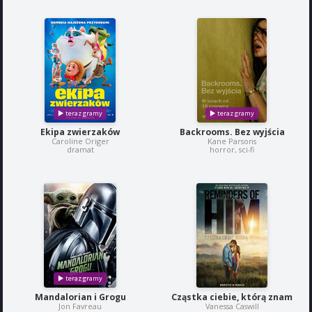
Ekipa zwierzaków
Backrooms. Bez wyjścia
Caroline Origer
Kane Parsons
dramat
horror, sci-fi
Mandalorian i Grogu
Cząstka ciebie, którą znam
Jon Favreau
Vanessa Caswill