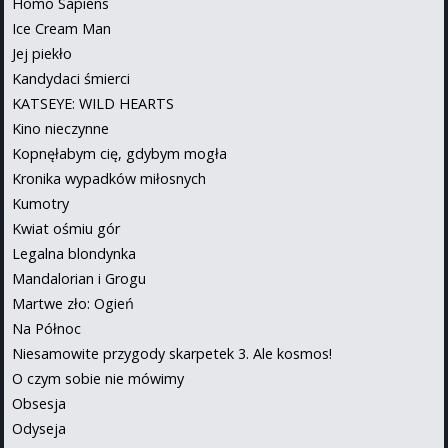
Homo Sapiens
Ice Cream Man
Jej piekło
Kandydaci śmierci
KATSEYE: WILD HEARTS
Kino nieczynne
Kopnęłabym cię, gdybym mogła
Kronika wypadków miłosnych
Kumotry
Kwiat ośmiu gór
Legalna blondynka
Mandalorian i Grogu
Martwe zło: Ogień
Na Północ
Niesamowite przygody skarpetek 3. Ale kosmos!
O czym sobie nie mówimy
Obsesja
Odyseja