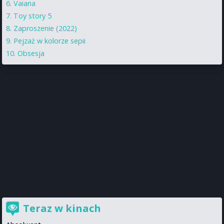
Vaiana
Toy story 5
Zaproszenie (2022)
Pejzaż w kolorze sepii
Obsesja
Teraz w kinach