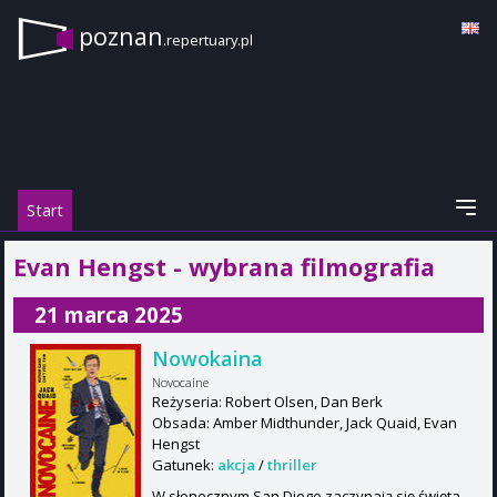
poznan
.repertuary.pl
Start
Evan Hengst - wybrana filmografia
21 marca 2025
Nowokaina
Novocaine
Reżyseria: Robert Olsen, Dan Berk
Obsada: Amber Midthunder, Jack Quaid, Evan
Hengst
Gatunek:
akcja
/
thriller
W słonecznym San Diego zaczynają się święta.