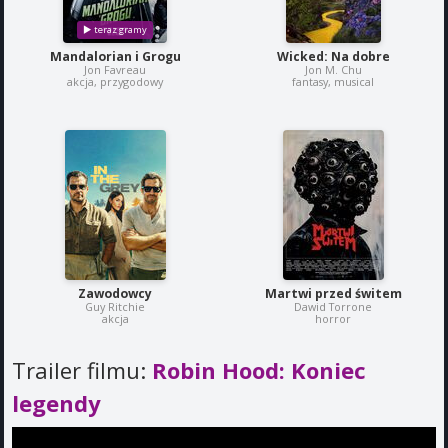
Mandalorian i Grogu
Wicked: Na dobre
Jon Favreau
Jon M. Chu
akcja, przygodowy
fantasy, musical
Zawodowcy
Martwi przed świtem
Guy Ritchie
Dawid Torrone
akcja
horror
Trailer filmu:
Robin Hood: Koniec
legendy