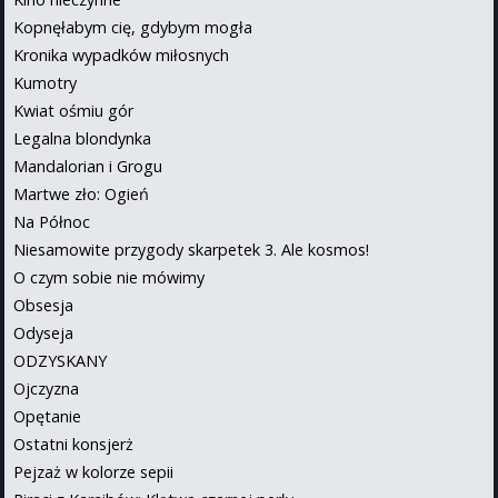
Kopnęłabym cię, gdybym mogła
Kronika wypadków miłosnych
Kumotry
Kwiat ośmiu gór
Legalna blondynka
Mandalorian i Grogu
Martwe zło: Ogień
Na Północ
Niesamowite przygody skarpetek 3. Ale kosmos!
O czym sobie nie mówimy
Obsesja
Odyseja
ODZYSKANY
Ojczyzna
Opętanie
Ostatni konsjerż
Pejzaż w kolorze sepii