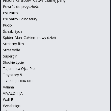
Piraci z Karaibów: Klątwa czarnej perły
Powrót do przyszłości
Psi Patrol
Psi patrol i dinozaury
Pucio
Ścieżki życia
Spider-Man: Całkiem nowy dzień
Straszny film
Straszydła
Supergirl
Słodkie życie
Tajemnica Ojca Pio
Toy story 5
TYLKO JEDNA NOC
Vaiana
VIVALDI I JA
Wall-E
Wyschnięci