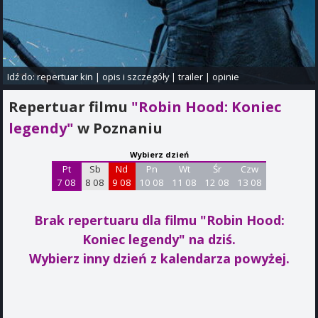
Idź do:
repertuar kin
|
opis i szczegóły
|
trailer
|
opinie
Repertuar filmu
"Robin Hood: Koniec
legendy"
w Poznaniu
Wybierz dzień
Pt
Sb
Nd
Pn
Wt
Śr
Czw
7 08
8 08
9 08
10 08
11 08
12 08
13 08
Brak repertuaru dla filmu "Robin Hood:
Koniec legendy"
na dziś.
Wybierz inny dzień z kalendarza powyżej.