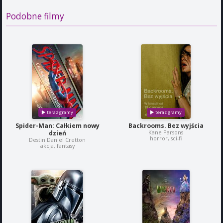
Podobne filmy
Spider-Man: Całkiem nowy
Backrooms. Bez wyjścia
Kane Parsons
dzień
horror, sci-fi
Destin Daniel Cretton
akcja, fantasy