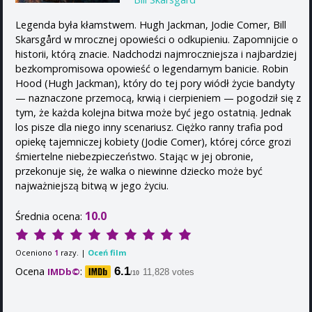
Legenda była kłamstwem. Hugh Jackman, Jodie Comer, Bill
Skarsgård w mrocznej opowieści o odkupieniu. Zapomnijcie o
historii, którą znacie. Nadchodzi najmroczniejsza i najbardziej
bezkompromisowa opowieść o legendarnym banicie. Robin
Hood (Hugh Jackman), który do tej pory wiódł życie bandyty
— naznaczone przemocą, krwią i cierpieniem — pogodził się z
tym, że każda kolejna bitwa może być jego ostatnią. Jednak
los pisze dla niego inny scenariusz. Ciężko ranny trafia pod
opiekę tajemniczej kobiety (Jodie Comer), której córce grozi
śmiertelne niebezpieczeństwo. Stając w jej obronie,
przekonuje się, że walka o niewinne dziecko może być
najważniejszą bitwą w jego życiu.
10.0
Średnia ocena:
Oceniono
razy. |
Oceń film
1
Ocena
:
6.1
IMDb©
11,828 votes
/10