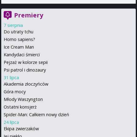
Premiery
7 sierpnia
Do utraty tchu
Homo sapiens?
Ice Cream Man
Kandydaci śmierci
Pejzaż w kolorze sepii
Psi patrol i dinozaury
31 lipca
Akademia złoczyńców
Góra mocy
Młody Waszyngton
Ostatni konsjerż
Spider-Man: Całkiem nowy dzień
24 lipca
Ekipa zwierzaków
Jej piekło