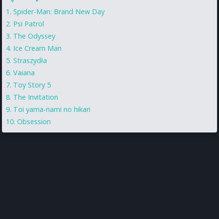
Spider-Man: Brand New Day
Psi Patrol
The Odyssey
Ice Cream Man
Straszydła
Vaiana
Toy Story 5
The Invitation
Toi yama-nami no hikari
Obsession