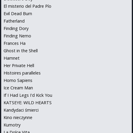
El misterio del Padre Pío
Evil Dead Burn
Fatherland
Finding Dory
Finding Nemo
Frances Ha
Ghost in the Shell
Hamnet
Her Private Hell
Histoires paralleles
Homo Sapiens
Ice Cream Man
If I Had Legs I'd Kick You
KATSEYE: WILD HEARTS
Kandydaci śmierci
Kino nieczynne
Kumotry
La Dolce Vita