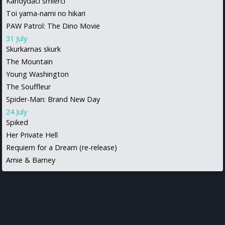
Kandydaci śmierci
Toi yama-nami no hikari
PAW Patrol: The Dino Movie
31 July
Skurkarnas skurk
The Mountain
Young Washington
The Souffleur
Spider-Man: Brand New Day
24 July
Spiked
Her Private Hell
Requiem for a Dream (re-release)
Arnie & Barney