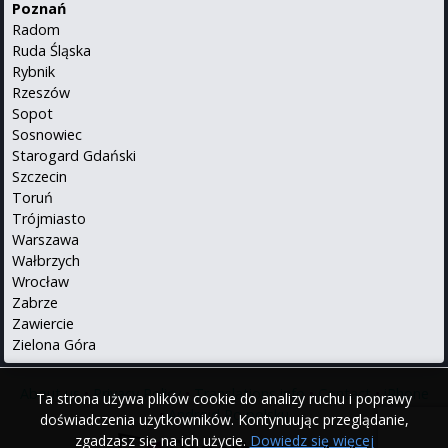
Poznań
Radom
Ruda Śląska
Rybnik
Rzeszów
Sopot
Sosnowiec
Starogard Gdański
Szczecin
Toruń
Trójmiasto
Warszawa
Wałbrzych
Wrocław
Zabrze
Zawiercie
Zielona Góra
About us
•
Privacy Policy
•
Translations info
•
Contact
•
iPhone
Ta strona używa plików cookie do analizy ruchu i poprawy
•
Android
Po polsku
doświadczenia użytkowników. Kontynuując przeglądanie,
zgadzasz się na ich użycie.
Dowiedz się więcej