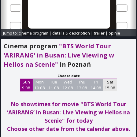
Jump to:
cinema program
|
details & description
|
trailer
|
opinie
Cinema program
"BTS World Tour
‘ARIRANG’ in Busan: Live Viewing w
Helios na Scenie"
in Poznań
Choose date
Sun
Mon
Tue
Wed
Thu
Fri
Sat
9 08
10 08
11 08
12 08
13 08
14 08
15 08
No showtimes for movie "BTS World Tour
‘ARIRANG’ in Busan: Live Viewing w Helios na
Scenie"
for today
Choose other date from the calendar above.