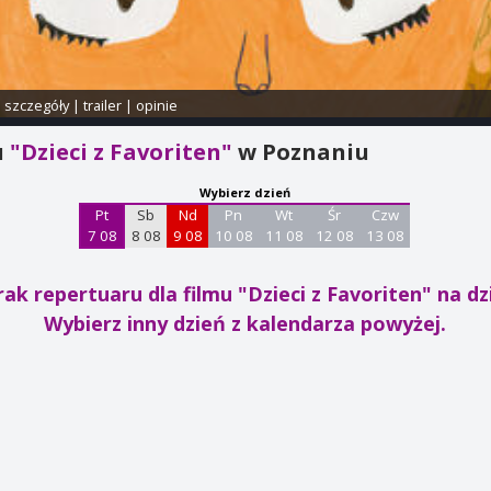
i szczegóły
|
trailer
|
opinie
u
"Dzieci z Favoriten"
w Poznaniu
Wybierz dzień
Pt
Sb
Nd
Pn
Wt
Śr
Czw
7 08
8 08
9 08
10 08
11 08
12 08
13 08
rak repertuaru dla filmu "Dzieci z Favoriten"
na dz
Wybierz inny dzień z kalendarza powyżej.