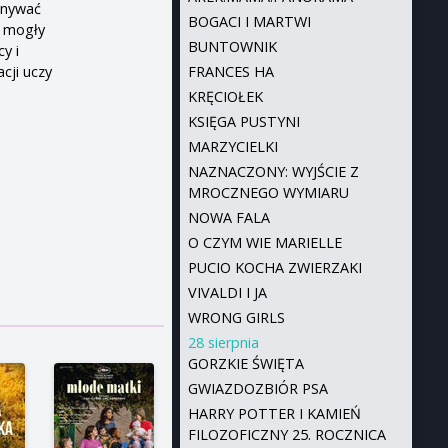
onywać
BOGACI I MARTWI
y mogły
BUNTOWNIK
y i
cji uczy
FRANCES HA
KRĘCIOŁEK
KSIĘGA PUSTYNI
MARZYCIELKI
NAZNACZONY: WYJŚCIE Z
MROCZNEGO WYMIARU
NOWA FALA
O CZYM WIE MARIELLE
PUCIO KOCHA ZWIERZAKI
VIVALDI I JA
WRONG GIRLS
28 sierpnia
GORZKIE ŚWIĘTA
GWIAZDOZBIÓR PSA
HARRY POTTER I KAMIEŃ
FILOZOFICZNY 25. ROCZNICA