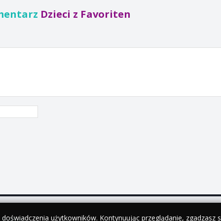
mentarz
Dzieci z Favoriten
y doświadczenia użytkowników. Kontynuując przeglądanie, zgadzasz si
•
English