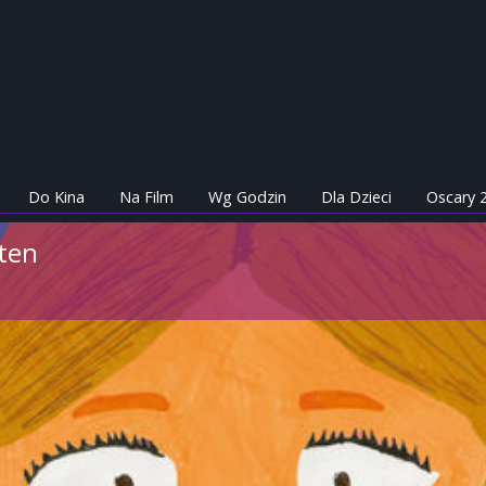
Do Kina
Na Film
Wg Godzin
Dla Dzieci
Oscary 
iten