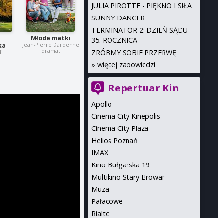
JULIA PIROTTE - PIĘKNO I SIŁA
SUNNY DANCER
TERMINATOR 2: DZIEŃ SĄDU
a
Młode matki
35. ROCZNICA
Jean-Pierre Dardenne
ka
dramat
ZRÓBMY SOBIE PRZERWĘ
di
»
więcej zapowiedzi
Repertuar Kin
Apollo
Cinema City Kinepolis
Cinema City Plaza
Helios Poznań
IMAX
Kino Bułgarska 19
Multikino Stary Browar
Muza
Pałacowe
Rialto