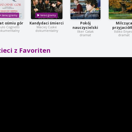
at ośmiu gór
Kandydaci śmierci
Pokój
Milcząc
ulo Cognetti
Maciej Cuske
nauczycielski
przyjaciół
okumentalny
dokumentalny
Ilker Catak
Ildiko Enye
dramat
dramat
ieci z Favoriten