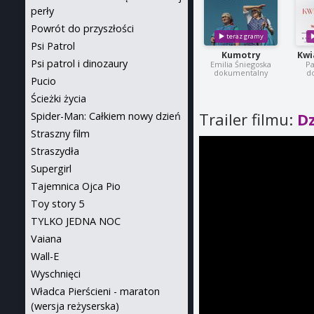
perły
Powrót do przyszłości
Psi Patrol
Kumotry
Kwi
Psi patrol i dinozaury
Emilia Śniegoska
Pa
dokumentalny
d
Pucio
Ścieżki życia
Trailer filmu:
Dz
Spider-Man: Całkiem nowy dzień
Straszny film
Straszydła
Supergirl
Tajemnica Ojca Pio
Toy story 5
TYLKO JEDNA NOC
Vaiana
Wall-E
Wyschnięci
Władca Pierścieni - maraton
(wersja reżyserska)