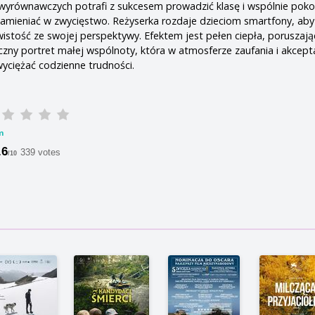
 wyrównawczych potrafi z sukcesem prowadzić klasę i wspólnie pok
zamieniać w zwycięstwo. Reżyserka rozdaje dzieciom smartfony, ab
tość ze swojej perspektywy. Efektem jest pełen ciepła, poruszając
zny portret małej wspólnoty, która w atmosferze zaufania i akcepta
wyciężać codzienne trudności.
m
.6
339 votes
/10