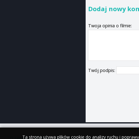
Dodaj nowy ko
Twoja opinia o filmie:
Twój podpis:
Ta strona używa plików cookie do analizy ruchu i popraw
O serwisie
•
Polityka prywatności
•
Kontakt
•
iPhone
•
Android