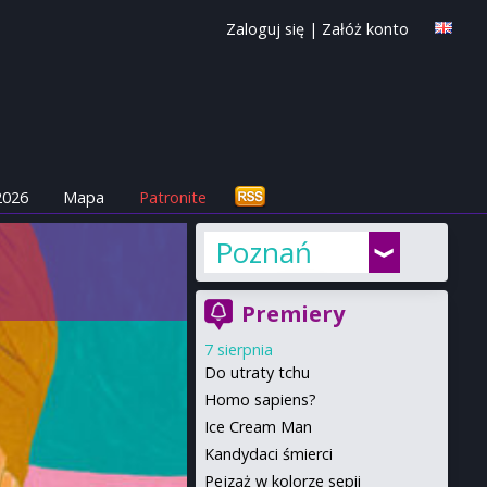
Zaloguj się
|
Załóż konto
2026
Mapa
Patronite
Poznań
Premiery
7 sierpnia
Do utraty tchu
Homo sapiens?
Ice Cream Man
Kandydaci śmierci
Pejzaż w kolorze sepii