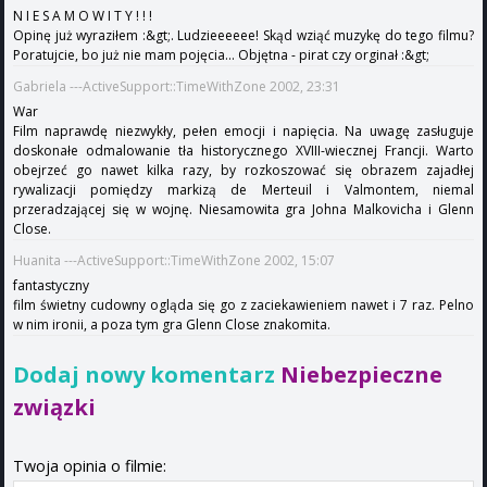
N I E S A M O W I T Y ! ! !
Opinę już wyraziłem :&gt;. Ludzieeeeee! Skąd wziąć muzykę do tego filmu?
Poratujcie, bo już nie mam pojęcia... Objętna - pirat czy orginał :&gt;
Gabriela ---ActiveSupport::TimeWithZone 2002, 23:31
War
Film naprawdę niezwykły, pełen emocji i napięcia. Na uwagę zasługuje
doskonałe odmalowanie tła historycznego XVIII-wiecznej Francji. Warto
obejrzeć go nawet kilka razy, by rozkoszować się obrazem zajadłej
rywalizacji pomiędzy markizą de Merteuil i Valmontem, niemal
przeradzającej się w wojnę. Niesamowita gra Johna Malkovicha i Glenn
Close.
Huanita ---ActiveSupport::TimeWithZone 2002, 15:07
fantastyczny
film świetny cudowny ogląda się go z zaciekawieniem nawet i 7 raz. Pelno
w nim ironii, a poza tym gra Glenn Close znakomita.
Dodaj nowy komentarz
Niebezpieczne
związki
Twoja opinia o filmie: