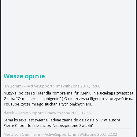
Wasze opinie
Jan Bommił ---ActiveSupport::TimeWithZone 2016, 19:00
Muzyka, po części Haendla "ombra mai fu"(Cieniu, nie uciekaj) i zwłaszcza
Glucka "O malhereuse Iphigenie" ( O nieszczęsna Ifigenio) są oczywiście na
YouTube. zyczę miłego słuchania tych pięknych arii.
darek ---ActiveSupport::TimeWithZone 2003, 12:56
Sama ksiazka jest swietna, jedyne znane do dzis dzielo 17 w. autora
Pierre Choderlos de Laclos 'Niebezpieczne Zwiazki'
Mertz von Quirnheim ---ActiveSupport::TimeWithZone 2002, 22:02