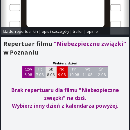
Idź do:
repertuar kin
|
opis i szczegóły
|
trailer
|
opinie
Repertuar filmu
"Niebezpieczne związki"
w Poznaniu
Wybierz dzień
Czw
Pt
Sb
Nd
Pn
Wt
Śr
6 08
7 08
8 08
9 08
10 08
11 08
12 08
Brak repertuaru dla filmu "Niebezpieczne
związki"
na dziś.
Wybierz inny dzień z kalendarza powyżej.