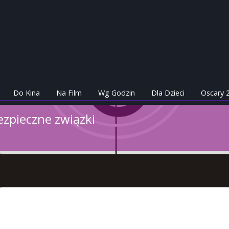
Do Kina
Na Film
Wg Godzin
Dla Dzieci
Oscary 
ezpieczne związki