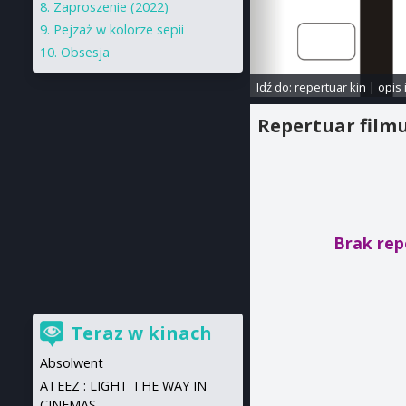
Zaproszenie (2022)
Pejzaż w kolorze sepii
Obsesja
Idź do:
repertuar kin
|
opis 
Repertuar film
Brak rep
Teraz w kinach
Absolwent
ATEEZ : LIGHT THE WAY IN
CINEMAS