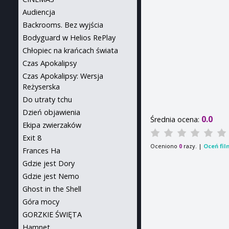
Audiencja
Backrooms. Bez wyjścia
Bodyguard w Helios RePlay
Chłopiec na krańcach świata
Czas Apokalipsy
Czas Apokalipsy: Wersja
Reżyserska
Do utraty tchu
Dzień objawienia
0.0
Średnia ocena:
Ekipa zwierzaków
Exit 8
Oceniono
razy. |
Oceń fil
0
Frances Ha
Gdzie jest Dory
Gdzie jest Nemo
Ghost in the Shell
Góra mocy
GORZKIE ŚWIĘTA
Hamnet