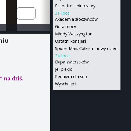
Psi patrol i dinozaury
31 lipca
Akademia złoczyńców
Góra mocy
Młody Waszyngton
niu
Ostatni konsjerż
Spider-Man: Całkiem nowy dzień
24 lipca
Ekipa zwierzaków
Jej piekło
Requiem dla snu
i"
na dziś.
Wyschnięci