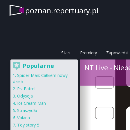
poznan.repertuary.pl
Start
Premiery
Zapowiedzi
Popularne
NT Live - Nieb
Spider-Man: Całkiem nowy
dzień
Psi Patrol
Odyseja
Ice Cream Man
Straszydła
Vaiana
Toy story 5