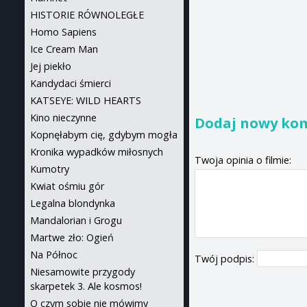
HISTORIE RÓWNOLEGŁE
Homo Sapiens
Ice Cream Man
Jej piekło
Kandydaci śmierci
KATSEYE: WILD HEARTS
Kino nieczynne
Dodaj nowy ko
Kopnęłabym cię, gdybym mogła
Kronika wypadków miłosnych
Twoja opinia o filmie:
Kumotry
Kwiat ośmiu gór
Legalna blondynka
Mandalorian i Grogu
Martwe zło: Ogień
Na Północ
Twój podpis:
Niesamowite przygody
skarpetek 3. Ale kosmos!
O czym sobie nie mówimy