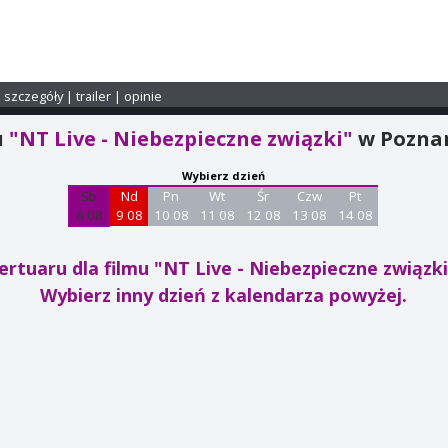
i szczegóły
|
trailer
|
opinie
u
"NT Live - Niebezpieczne związki"
w Pozna
Wybierz dzień
Sb
Nd
Pn
Wt
Śr
Czw
Pt
8 08
9 08
10 08
11 08
12 08
13 08
14 08
ertuaru dla filmu "NT Live - Niebezpieczne związk
Wybierz inny dzień z kalendarza powyżej.