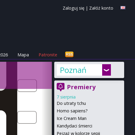
Zaloguj się
|
Załóż konto
2026
Mapa
Patronite
Poznań
Premiery
7 sierpnia
Do utraty tchu
Homo sapiens?
Ice Cream Man
Kandydaci śmierci
Pejzaż w kolorze sepii