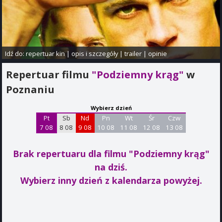
Idź do:
repertuar kin
|
opis i szczegóły
|
trailer
|
opinie
Repertuar filmu
"Podziemny krąg"
w
Poznaniu
Wybierz dzień
Pt
Sb
Nd
Pn
Wt
Śr
Czw
7 08
8 08
9 08
10 08
11 08
12 08
13 08
Brak repertuaru dla filmu "Podziemny krąg"
na dziś.
Wybierz inny dzień z kalendarza powyżej.