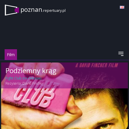
poznan
.repertuary.pl
Film
Podziemny krąg
Fight Club (re-release)
Reżyseria:
David Fincher