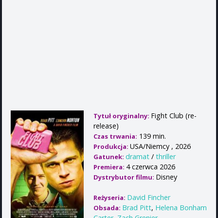
Fight Club (re-
Tytuł oryginalny:
release)
139 min.
Czas trwania:
USA/Niemcy , 2026
Produkcja:
dramat
/
thriller
Gatunek:
4 czerwca 2026
Premiera:
Disney
Dystrybutor filmu:
David Fincher
Reżyseria:
Brad Pitt
,
Helena Bonham
Obsada:
Carter
,
Zach Grenier