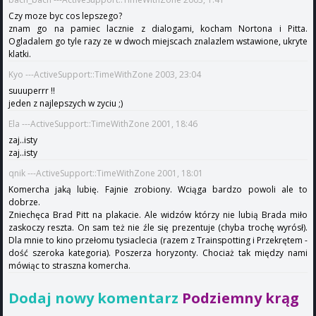
Czy moze byc cos lepszego?
znam go na pamiec lacznie z dialogami, kocham Nortona i Pitta.
Ogladalem go tyle razy ze w dwoch miejscach znalazlem wstawione, ukryte
klatki.
Kyo ---ActiveSupport::TimeWithZone 2003, 23:04
suuuperrr !!
jeden z najlepszych w zyciu ;)
Ela ---ActiveSupport::TimeWithZone 2001, 18:46
zaj..isty
zaj..isty
qnik ---ActiveSupport::TimeWithZone 2001, 18:01
Komercha jaką lubię. Fajnie zrobiony. Wciąga bardzo powoli ale to
dobrze.
Zniechęca Brad Pitt na plakacie. Ale widzów którzy nie lubią Brada miło
zaskoczy reszta. On sam też nie źle się prezentuje (chyba trochę wyrósł).
Dla mnie to kino przełomu tysiaclecia (razem z Trainspotting i Przekrętem -
dość szeroka kategoria). Poszerza horyzonty. Chociaż tak między nami
mówiąc to straszna komercha.
Dodaj nowy komentarz
Podziemny krąg