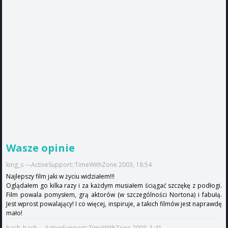
Wasze opinie
king_s ---ActiveSupport::TimeWithZone 2003, 18:54
Najlepszy film jaki w życiu widziałem!!!
Oglądałem go kilka razy i za każdym musiałem ściągać szczękę z podłogi.
Film powala pomysłem, grą aktorów (w szczególności Nortona) i fabułą.
Jest wprost powalający! I co więcej, inspiruje, a takich filmów jest naprawdę
mało!
bach_bach ---ActiveSupport::TimeWithZone 2003, 1:41