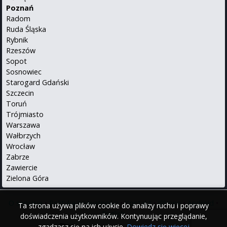
Poznań
Radom
Ruda Śląska
Rybnik
Rzeszów
Sopot
Sosnowiec
Starogard Gdański
Szczecin
Toruń
Trójmiasto
Warszawa
Wałbrzych
Wrocław
Zabrze
Zawiercie
Zielona Góra
O serwisie
•
Polityka prywatności
•
Kontakt
•
iPhone
•
Android
•
Ta strona używa plików cookie do analizy ruchu i poprawy
English
doświadczenia użytkowników. Kontynuując przeglądanie,
zgadzasz się na ich użycie.
Dowiedz się więcej