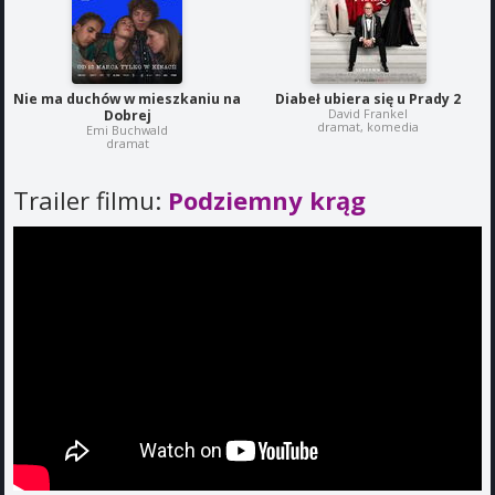
Nie ma duchów w mieszkaniu na
Diabeł ubiera się u Prady 2
David Frankel
Dobrej
dramat, komedia
Emi Buchwald
dramat
Trailer filmu:
Podziemny krąg