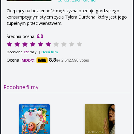
Cierpiący na bezsenność mężczyzna poznaje gardzącego
konsumpcyjnym stylem życia Tylera Durdena, który jest jego
zupełnym przeciwieństwem.
6.0
Średnia ocena:
Oceniono
razy. |
Oceń film
222
Ocena
:
8.8
IMDb©
2,642,596 votes
/10
Podobne filmy