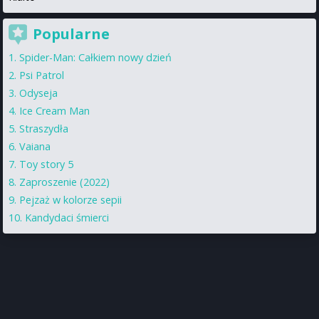
Popularne
Spider-Man: Całkiem nowy dzień
Psi Patrol
Odyseja
Ice Cream Man
Straszydła
Vaiana
Toy story 5
Zaproszenie (2022)
Pejzaż w kolorze sepii
Kandydaci śmierci