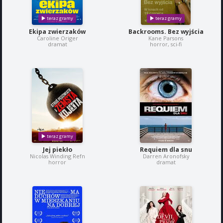
Ekipa zwierzaków
Backrooms. Bez wyjścia
Caroline Origer
Kane Parsons
dramat
horror, sci-fi
Jej piekło
Requiem dla snu
Nicolas Winding Refn
Darren Aronofsky
horror
dramat