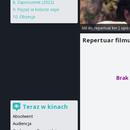
Zaproszenie (2022)
Pejzaż w kolorze sepii
Obsesja
Idź do:
repertuar kin
|
opis 
Repertuar film
Brak 
Teraz w kinach
Absolwent
Audiencja