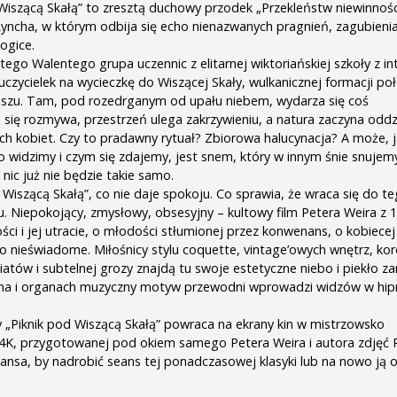
 Wiszącą Skałą” to zresztą duchowy przodek „Przekleństw niewinności
 Lyncha, w którym odbija się echo nienazwanych pragnień, zagubienia
ogice.
tego Walentego grupa uczennic z elitarnej wiktoriańskiej szkoły z i
czycielek na wycieczkę do Wiszącej Skały, wulkanicznej formacji po
buszu. Tam, pod rozedrganym od upału niebem, wydarza się coś
 się rozmywa, przestrzeń ulega zakrzywieniu, a natura zaczyna odd
ych kobiet. Czy to pradawny rytuał? Zbiorowa halucynacja? A może, j
co widzimy i czym się zdajemy, jest snem, który w innym śnie snujem
 nic już nie będzie takie samo.
 Wiszącą Skałą”, co nie daje spokoju. Co sprawia, że wraca się do te
. Niepokojący, zmysłowy, obsesyjny – kultowy film Petera Weira z 
ci i jej utracie, o młodości stłumionej przez konwenans, o kobiecej
, co nieświadome. Miłośnicy stylu coquette, vintage’owych wnętrz, k
iatów i subtelnej grozy znajdą tu swoje estetyczne niebo i piekło z
ana i organach muzyczny motyw przewodni wprowadzi widzów w hip
y „Piknik pod Wiszącą Skałą” powraca na ekrany kin w mistrzowsko
4K, przygotowanej pod okiem samego Petera Weira i autora zdjęć R
ansa, by nadrobić seans tej ponadczasowej klasyki lub na nowo ją 