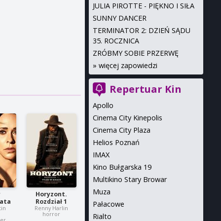
JULIA PIROTTE - PIĘKNO I SIŁA
SUNNY DANCER
TERMINATOR 2: DZIEŃ SĄDU
35. ROCZNICA
ZRÓBMY SOBIE PRZERWĘ
»
więcej zapowiedzi
Repertuar Kin
Apollo
Cinema City Kinepolis
Cinema City Plaza
Helios Poznań
IMAX
Kino Bułgarska 19
Multikino Stary Browar
Muza
r
Horyzont.
lata
Rozdział 1
Pałacowe
tin
Renny Harlin
horror
Rialto
ler