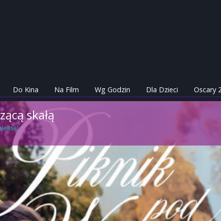
Do Kina
Na Film
Wg Godzin
Dla Dzieci
Oscary 
zącą skałą
elease)