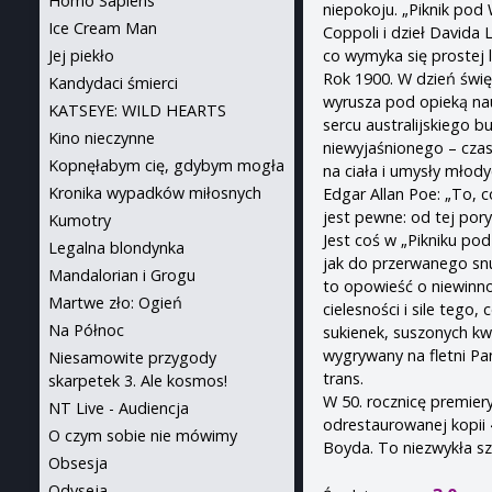
Homo Sapiens
niepokoju. „Piknik pod
Ice Cream Man
Coppoli i dzieł Davida
co wymyka się prostej l
Jej piekło
Rok 1900. W dzień świę
Kandydaci śmierci
wyrusza pod opieką nau
KATSEYE: WILD HEARTS
sercu australijskiego 
Kino nieczynne
niewyjaśnionego – czas
Kopnęłabym cię, gdybym mogła
na ciała i umysły młod
Kronika wypadków miłosnych
Edgar Allan Poe: „To, 
jest pewne: od tej pory
Kumotry
Jest coś w „Pikniku pod
Legalna blondynka
jak do przerwanego snu
Mandalorian i Grogu
to opowieść o niewinnoś
Martwe zło: Ogień
cielesności i sile tego
Na Północ
sukienek, suszonych kw
wygrywany na fletni P
Niesamowite przygody
trans.
skarpetek 3. Ale kosmos!
W 50. rocznicę premier
NT Live - Audiencja
odrestaurowanej kopii 
O czym sobie nie mówimy
Boyda. To niezwykła sz
Obsesja
Odyseja