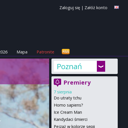
Zaloguj się
|
Załóż konto
2026
Mapa
Patronite
Poznań
Premiery
7 sierpnia
Do utraty tchu
Homo sapiens?
Ice Cream Man
Kandydaci śmierci
Pejzaż w kolorze sepii