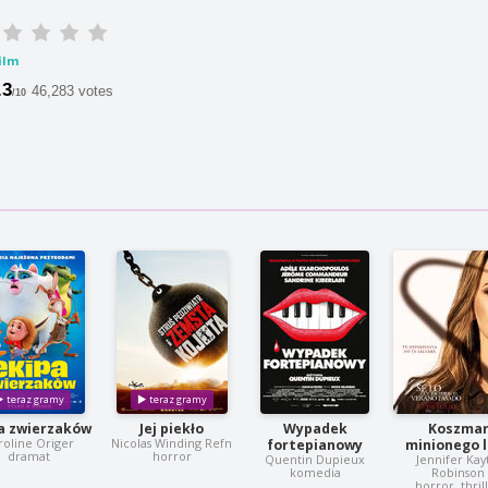
ilm
.3
46,283 votes
/10
a zwierzaków
Jej piekło
Wypadek
Koszma
roline Origer
Nicolas Winding Refn
fortepianowy
minionego 
dramat
horror
Quentin Dupieux
Jennifer Kay
komedia
Robinson
horror, thril