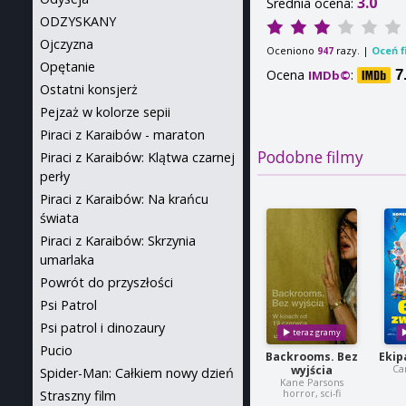
3.0
Średnia ocena:
ODZYSKANY
Ojczyzna
Oceniono
razy. |
Oceń f
947
Opętanie
Ocena
:
7
IMDb©
Ostatni konsjerż
Pejzaż w kolorze sepii
Piraci z Karaibów - maraton
Podobne filmy
Piraci z Karaibów: Klątwa czarnej
perły
Piraci z Karaibów: Na krańcu
świata
Piraci z Karaibów: Skrzynia
umarlaka
Powrót do przyszłości
Psi Patrol
Psi patrol i dinozaury
Pucio
Backrooms. Bez
Ekip
Ca
wyjścia
Spider-Man: Całkiem nowy dzień
Kane Parsons
horror, sci-fi
Straszny film