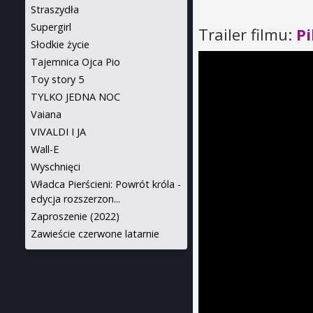
Straszydła
Supergirl
Trailer filmu:
Pi
Słodkie życie
Tajemnica Ojca Pio
Toy story 5
TYLKO JEDNA NOC
Vaiana
VIVALDI I JA
Wall-E
Wyschnięci
Władca Pierścieni: Powrót króla -
edycja rozszerzon...
Zaproszenie (2022)
Zawieście czerwone latarnie