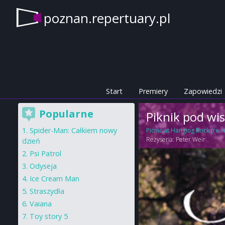
poznan.repertuary.pl
Start
Premiery
Zapowiedzi
Popularne
Piknik pod wis
Spider-Man: Całkiem nowy
Picnic at Hanging Rock (re-r
Reżyseria:
Peter Weir
dzień
Psi Patrol
Odyseja
Ice Cream Man
Straszydła
Vaiana
Toy story 5