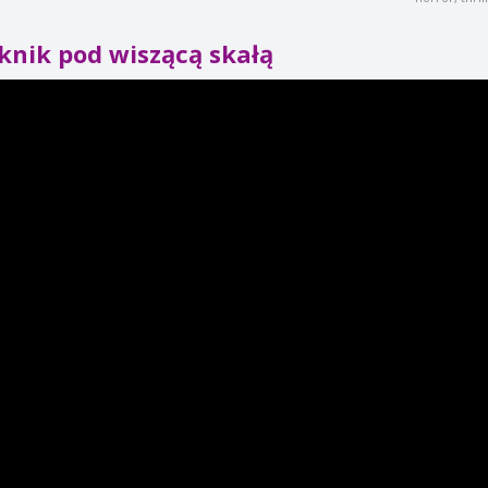
knik pod wiszącą skałą