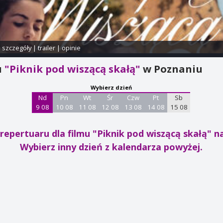
i szczegóły
|
trailer
|
opinie
u
"Piknik pod wiszącą skałą"
w Poznaniu
Wybierz dzień
Nd
Pn
Wt
Śr
Czw
Pt
Sb
9 08
10 08
11 08
12 08
13 08
14 08
15 08
repertuaru dla filmu "Piknik pod wiszącą skałą"
na
Wybierz inny dzień z kalendarza powyżej.