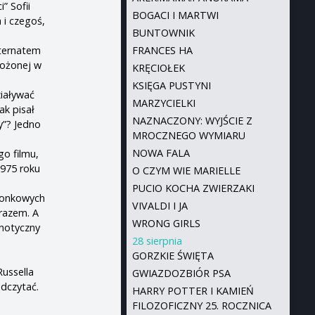
” Sofii
BOGACI I MARTWI
 i czegoś,
BUNTOWNIK
nternatem
FRANCES HA
łożonej w
KRĘCIOŁEK
KSIĘGA PUSTYNI
ziaływać
MARZYCIELKI
ak pisał
NAZNACZONY: WYJŚCIE Z
y”? Jedno
MROCZNEGO WYMIARU
NOWA FALA
go filmu,
1975 roku
O CZYM WIE MARIELLE
PUCIO KOCHA ZWIERZAKI
oronkowych
VIVALDI I JA
arazem. A
WRONG GIRLS
notyczny
28 sierpnia
GORZKIE ŚWIĘTA
ussella
GWIAZDOZBIÓR PSA
odczytać.
HARRY POTTER I KAMIEŃ
FILOZOFICZNY 25. ROCZNICA