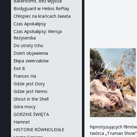
Backrooms. Bez wyjścia
Bodyguard w Helios RePlay
Chłopiec na krańcach świata
Czas Apokalipsy
Czas Apokalipsy: Wersja
Reżyserska
Do utraty tchu
Dzień objawienia
Ekipa zwierzaków
Exit 8
Frances Ha
Gdzie jest Dory
Gdzie jest Nemo
Ghost in the Shell
Góra mocy
GORZKIE ŚWIĘTA
Hamnet
hipnotyzujących filmów 
HISTORIE RÓWNOLEGŁE
twórca „Truman Show” 